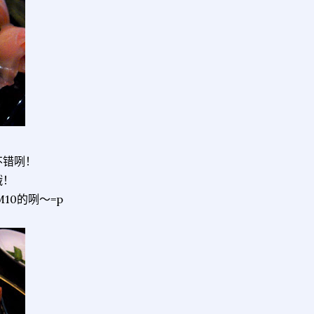
不错咧！
哦！
10的咧～=p