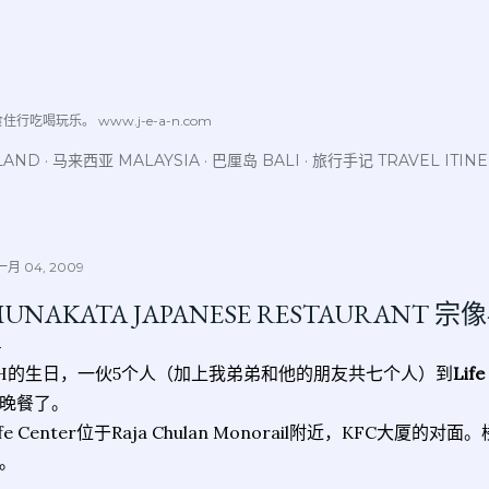
跳至主要内容
喝玩乐。 www.j-e-a-n.com
LAND
马来西亚 MALAYSIA
巴厘岛 BALI
旅行手记 TRAVEL ITIN
月 04, 2009
UNAKATA JAPANESE RESTAURANT
H的生日，一伙5个人（加上我弟弟和他的朋友共七个人）到
Life
晚餐了。
ife Center位于Raja Chulan Monorail附近，KFC大厦的对面
。