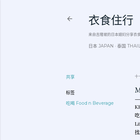
衣食住行
来自吉隆坡的日本媳妇分享衣食住行吃
日本 JAPAN
泰国 THAI
共享
十一
M
标签
吃喝 Food n Beverage
K
吃
L
找