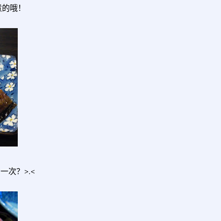
煮的哦！
次？>.<