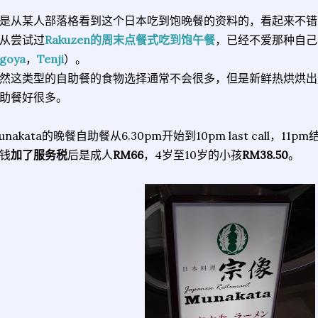
是从某人部落格看到这个日本吃到饱晚餐的资料的，看起来不错
从尝试过
Rakuzen的周末点餐式吃到饱午餐
，已经不爱那种自己
ogoya
，
Tenji
）。
然这类型的自助餐的食物选择通常不会很多，但是新鲜热烘烘出
助餐好很多。
unakata的晚餐自助餐从6.30pm开始到10pm last call，11
钱
加了服务税
后是成人
RM66
，4岁至10岁的小孩
RM38.50
。