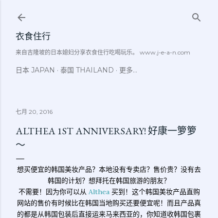
跳至主要内容
衣食住行
来自吉隆坡的日本媳妇分享衣食住行吃喝玩乐。 www.j-e-a-n.com
日本 JAPAN
泰国 THAILAND
更多…
七月 20, 2016
ALTHEA 1ST ANNIVERSARY! 好康一箩箩
～
想买便宜的韩国美妆产品？本地没有专卖店？售价贵？没有去
韩国的计划？想拜托在韩国旅游的朋友？
不需要！因为你可以从
Althea
买到！这个韩国美妆产品直购
网站的售价有时候比在韩国当地购买还要便宜呢！而且产品真
的都是从韩国包装后直接运来马来西亚的，你知道收韩国包裹