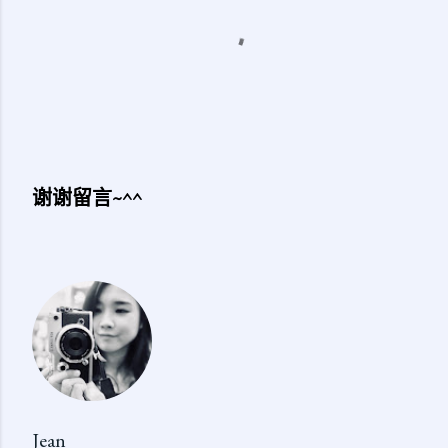
谢谢留言~^^
发
表
评
论
Jean