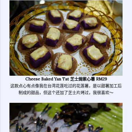
Cheese Baked Yan Tat 芝士焗紫心薯 RM29
这款点心有点像我在台湾花莲吃过的花莲薯，是以甜薯加工后
制成的甜品，但这个还加了芝士片烤过，我很喜欢～