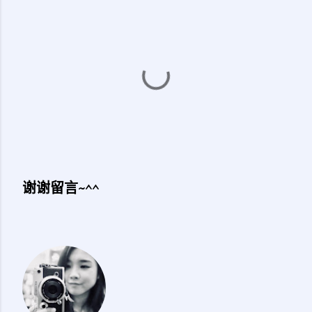
谢谢留言~^^
发
表
评
论