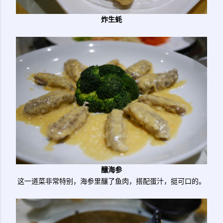
炸生蚝
釀海参
这一道菜非常特别，海参里釀了鱼肉，搭配蛋汁，挺可口的。