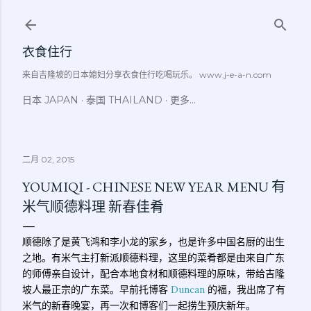
跳至主要内容
衣食住行
来自吉隆坡的日本媳妇分享衣食住行吃喝玩乐。 www.j-e-a-n.com
日本 JAPAN
泰国 THAILAND
更多…
二月 02, 2015
YOUMIQI - CHINESE NEW YEAR MENU 有
米气顺德料理 新春佳肴
顺德除了是黄飞鸿和李小龙的家乡，也是许多中国名厨的出生
之地。有米气主打新派顺德料理，这里的菜肴都是由来自广东
的师傅亲自设计，配合本地食材和顺德料理的原味，带给吉隆
坡人最正宗的广东菜。早前托博客
Duncan
的福，我出席了有
米气的新春晚宴，再一次和博客们一起捞生预庆新年。