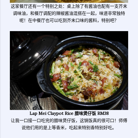
这家餐厅还有一个特别之处：桌上除了有酱油也配有一支芥末
调味油，和餐厅调配的辣椒酱油混搭在一起，味道非常独特
呢！在中餐厅也可以吃到芥末口味的酱料，特别吧？
Lap Mei Claypot Rice 腊味煲仔饭 RM38
让我一口接一口吃完的腊味煲仔饭，这锅饭真的很可口！师傅
说他们用的是上等香米，吃起来特别香特别好吃。