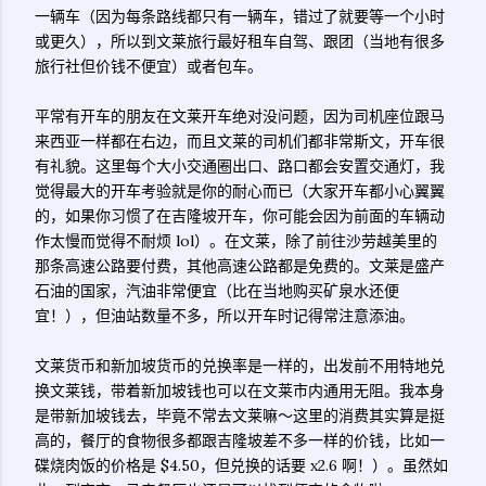
一辆车（因为每条路线都只有一辆车，错过了就要等一个小时
或更久），所以到文莱旅行最好租车自驾、跟团（当地有很多
旅行社但价钱不便宜）或者包车。
平常有开车的朋友在文莱开车绝对没问题，因为司机座位跟马
来西亚一样都在右边，而且文莱的司机们都非常斯文，开车很
有礼貌。这里每个大小交通圈出口、路口都会安置交通灯，我
觉得最大的开车考验就是你的耐心而已（大家开车都小心翼翼
的，如果你习惯了在吉隆坡开车，你可能会因为前面的车辆动
作太慢而觉得不耐烦 lol）。在文莱，除了前往沙劳越美里的
那条高速公路要付费，其他高速公路都是免费的。文莱是盛产
石油的国家，汽油非常便宜（比在当地购买矿泉水还便
宜！），但油站数量不多，所以开车时记得常注意添油。
文莱货币和新加坡货币的兑换率是一样的，出发前不用特地兑
换文莱钱，带着新加坡钱也可以在文莱市内通用无阻。我本身
是带新加坡钱去，毕竟不常去文莱嘛～这里的消费其实算是挺
高的，餐厅的食物很多都跟吉隆坡差不多一样的价钱，比如一
碟烧肉饭的价格是 $4.50，但兑换的话要 x2.6 啊！）。虽然如