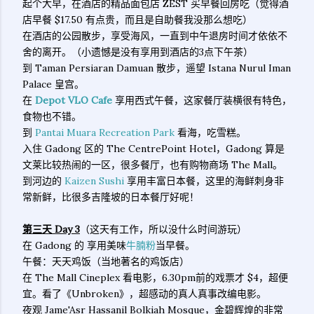
起个大早，在酒店的精品面包店 ZEST 买早餐回房吃（觉得酒
店早餐 $17.50 有点贵，而且是自助餐我没那么想吃）
在酒店的公园散步，享受海风，一直到中午退房时间才依依不
舍的离开。（小遗憾是没有享用到酒店的3点下午茶）
到 Taman Persiaran Damuan 散步，遥望 Istana Nurul Iman
Palace 皇宫。
在
Depot VLO Cafe
享用西式午餐，这家餐厅装横很有特色，
食物也不错。
到
Pantai Muara Recreation Park
看海，吃雪糕。
入住 Gadong 区的 The CentrePoint Hotel，Gadong 算是
文莱比较热闹的一区，很多餐厅，也有购物商场 The Mall。
到河边的
Kaizen Sushi
享用丰富日本餐，这里的海鲜刺身非
常新鲜，比很多吉隆坡的日本餐厅好呢！
第三天 Day 3
（这天有工作，所以没什么时间游玩）
在 Gadong 的 享用美味
牛腩粉
当早餐。
午餐：天天鸡饭（当地著名的鸡饭店）
在 The Mall Cineplex 看电影，6.30pm前的戏票才 $4，超便
宜。看了《Unbroken》，超感动的真人真事改编电影。
夜观 Jame'Asr Hassanil Bolkiah Mosque，金碧辉煌的非常