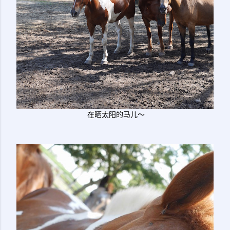
在晒太阳的马儿～