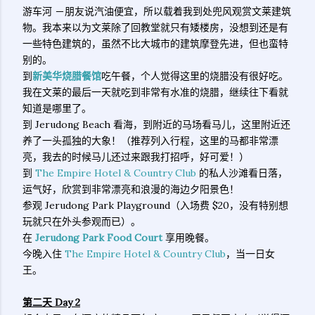
游车河 －朋友说汽油便宜，所以载着我到处兜风观赏文莱建筑
物。我本来以为文莱除了回教堂就只有矮楼房，没想到还是有
一些特色建筑的，虽然不比大城市的建筑摩登先进，但也蛮特
别的。
到
新美华烧腊餐馆
吃午餐，个人觉得这里的烧腊没有很好吃。
我在文莱的最后一天就吃到非常有水准的烧腊，继续往下看就
知道是哪里了。
到 Jerudong Beach 看海，到附近的马场看马儿，这里附近还
养了一头孤独的大象！（推荐列入行程，这里的马都非常漂
亮，我去的时候马儿还过来跟我打招呼，好可爱！）
到
The Empire Hotel & Country Club
的私人沙滩看日落，
运气好，欣赏到非常漂亮和浪漫的海边夕阳景色！
参观 Jerudong Park Playground（入场费 $20，没有特别想
玩就只在外头参观而已）。
在
Jerudong Park Food Court
享用晚餐。
今晚入住
The Empire Hotel & Country Club
，当一日女
王。
第二天 Day 2