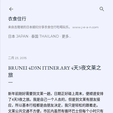
跳至主要内容
衣食住行
来自吉隆坡的日本媳妇分享衣食住行吃喝玩乐。 www.j-e-a-n.com
日本 JAPAN
泰国 THAILAND
更多…
二月 23, 2015
BRUNEI 4D3N ITINERARY 4天3夜文莱之
旅
新年前刚好需要到文莱一趟，日期正好碰上周末，便顺道安排
了4天3夜之旅。我是自己一个人去的，但是到文莱有朋友接
应，所以基本行程都是由朋友决定，我只是轻松的跟着走。
文莱公共交通不方便，市区内虽然有循环巴士但每个小时只有