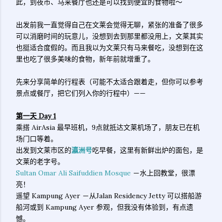
此，到夜市、马来餐厅也还是可以找到便宜的食物啦～
出发前我一直觉得自己在文莱会觉得无聊，紧张的准备了很多
可以消磨时间的玩意儿，没想到去到那里都没用上，文莱其实
也挺适合度假的。而且我以为文莱只有马来餐吃，没想到在这
里也吃了很多美味的食物，新年前就增重了。
先来分享简单的行程表（可能不太适合跟着走，但你可以参考
景点或餐厅，把它们列入你的行程中）——
第一天 Day 1
乘搭 AirAsia 最早班机，9点就抵达文莱机场了，朋友已在机
场门口等着。
出发到文莱市区的
瀛洲号
吃早餐，这里有新鲜出炉的面包，是
文莱的老字号。
Sultan Omar Ali Saifuddien Mosque
－水上回教堂，很漂
亮！
遥望 Kampung Ayer －从Jalan Residency Jetty 可以搭船游
船河或到 Kampung Ayer 参观，但我没有体验到，有点遗
憾。