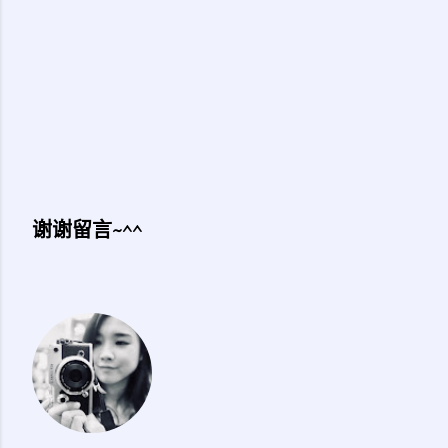
谢谢留言~^^
发
表
评
论