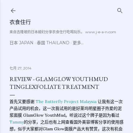
跳至主要内容
衣食住行
来自吉隆坡的日本媳妇分享衣食住行吃喝玩乐。 www.j-e-a-n.com
日本 JAPAN
泰国 THAILAND
更多…
七月 27, 2014
REVIEW - GLAMGLOW YOUTHMUD
TINGLEXFOLIATE TREATMENT
首先又要感谢
The Butterfly Project Malaysia
让我有这一次
产品试用的机会，这一次我试用的是好莱坞明星圈子热爱的泥
浆面膜 GlamGlow YouthMud。听说过这个牌子是因为看过
Tammy
的分享，之后也有上网查看国外美容博客分享的使用感
想，似乎大家都对Glam Glow面膜产品大有赞赏，这次有机会