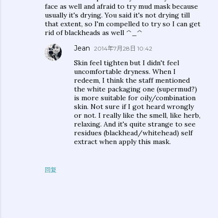
face as well and afraid to try mud mask because
usually it's drying. You said it's not drying till
that extent, so I'm compelled to try so I can get
rid of blackheads as well ^_^
Jean
2014年7月28日 10:42
Skin feel tighten but I didn't feel
uncomfortable dryness. When I
redeem, I think the staff mentioned
the white packaging one (supermud?)
is more suitable for oily/combination
skin. Not sure if I got heard wrongly
or not. I really like the smell, like herb,
relaxing. And it's quite strange to see
residues (blackhead/whitehead) self
extract when apply this mask.
回复