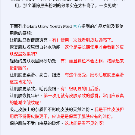
用，那个消除黑头粉刺的效果实在太神奇了，一次见效！
下面列出Glam Glow Youth Mud
官方
提到的产品功能及我使
用后的感想：
让肌肤显得健康透亮 -
有！使用一次就看到皮肤透亮了。
恢复肌肤胶原蛋白补水功能 -
这个是要长期使用才会看到的皮
肤深层效果吧？
轻微的皮肤表层磨砂功效 -
有！而且颗粒不会太粗，按摩起来
挺舒服的。
让肌肤更柔滑、亮白、细致 -
有这个感受，磨砂后皮肤更柔滑
这是肯定的。
让肌肤更紧致，毛孔变细 -
有！很明显的用后感。
让肌肤恢复年轻 -
第一次用就有皮肤紧致的感觉，常用应该真
的能减少皱纹呢！
吸走皮肤上的杂质但不影响皮肤的天然油份 -
我是干性皮肤但
用后不觉得皮肤更干，应该是是保留了肌肤应有的油份。
保护肌肤不受自由基的破坏 -
这功能是看不见的呀！