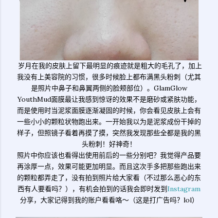
岁月在我的皮肤上留下最明显的痕迹就是粗大的毛孔了，加上
我没有上美容院的习惯，很多时候脸上都布满黑头粉刺（尤其
是照片中鼻子和鼻翼两侧的脸颊部位）。GlamGlow
YouthMud面膜最让我感到惊讶的效果不是磨砂或紧肤功能，
而是使用时当泥浆面膜逐渐凝固的时候，你会看见皮肤上会有
一些小小的颗粒状物跑出来。一开始我以为是泥浆成份干掉的
样子，但照镜子看着再摸了摸，突然我发现那些全都是我的黑
头粉刺！好神奇！
照片中你应该也看得出使用前后的一些分别吧？我觉得产品要
再涂厚一点，效果可能更加明显。而且这次手多把那些跑出来
的颗粒都弄走了，没有拍到照片给大家看（不过那么恶心的东
西有人要看吗？），有机会拍到的话我会即时发到
Instagram
分享，大家记得到我的账户看看咯～（这是打广告吗？lol）