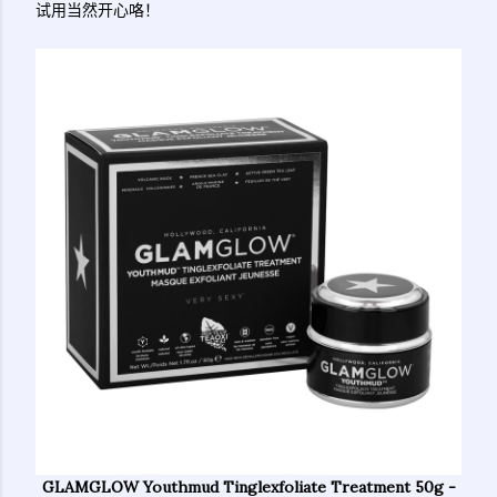
试用当然开心咯！
GLAMGLOW Youthmud Tinglexfoliate Treatment 50g -