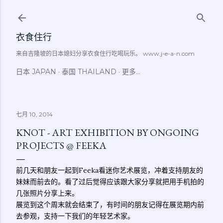
跳至主要内容
衣食住行
来自吉隆坡的日本媳妇分享衣食住行吃喝玩乐。 www.j-e-a-n.com
日本 JAPAN
泰国 THAILAND
更多…
七月 10, 2014
KNOT - ART EXHIBITION BY ONGOING
PROJECTS @ FEEKA
前几天和朋友一起到Feeka看迷你艺术展览，冲着支持朋友的
妹妹而前去的。看了过后觉得应该跟大家分享就把用手机拍的
几张照片分享上来。
展览到这个周末就会结束了，有时间的朋友记得在展览期内前
去参观，支持一下我们的年轻艺术家。