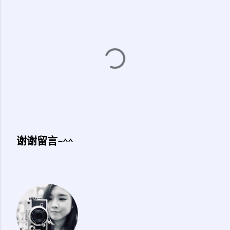
谢谢留言~^^
发
表
评
论