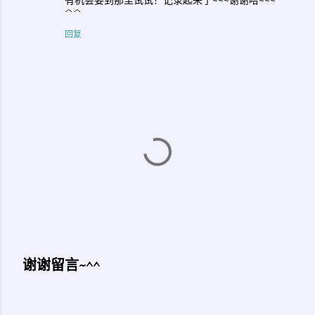
有机会要到那里试试！记录起来了~~~谢谢哈~~~
^^
回复
谢谢留言~^^
发
表