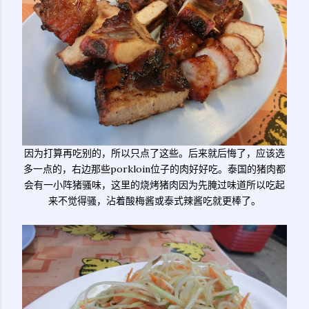
因为打算再吃别的，所以只点了这些。后来就后悔了，应该选
多一点的，右边那些porkloin位子的肉好好吃。泰国的猪肉都
会有一小阵猪骚味，这里的烧烤猪肉因为先腌过味道所以吃起
来不觉得骚，沾着酸梅酱或泰式辣酱吃就更棒了。