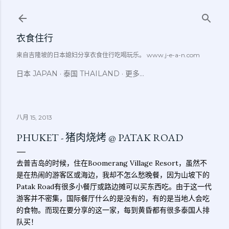
跳至主要内容
衣食住行
来自吉隆坡的日本媳妇分享衣食住行吃喝玩乐。 www.j-e-a-n.com
日本 JAPAN
泰国 THAILAND
更多…
八月 15, 2013
PHUKET - 猪肉烧烤 @ PATAK ROAD
去普吉岛的时候，住在Boomerang Village Resort，虽然不
是在热闹的游客区或海边，我却不怎么愁晚餐，因为山坡下的
Patak Road有很多小餐厅或路边摊可以买东西吃。由于这一代
游客并不密集，国际餐厅什么的是没有的，有的是当地人会吃
的食物。而现在要分享的这一家，每到黄昏都有很多泰国人排
队买！