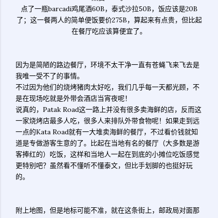
点了一瓶barcadi鸡尾酒60B，泰式沙拉50B，饭应该是20B
了；这一餐两人的简单便饭要价275B，算起来有点贵，但比起
在餐厅吃应该算便宜了。
因为是简陋的路边餐厅，环境不太干净一直有苍蝇飞来飞去是
我唯一受不了的事情。
不过因为他们的烧烤猪肉太好吃，我们几乎每一天都光顾，不
是在现场吃就是外带会酒店当宵夜呢！
说真的，Patak Road这一路上并没有很多卖海鲜的店，反而这
一家烧烤店最多人吃，很多人来排队外带食物呢！如果走到远
一点的Kata Road就有一大堆卖海鲜的餐厅，不过看价钱就知
道是专做游客生意的了。比起在当地有名的餐厅（大多数是游
客捧红的）吃饭，这样和当地人一起在到底的小摊位吃饭感觉
更特别吧？虽然看不懂听不懂泰文，但比手划脚的也挺好玩
的。
附上地图，但是地标可能不准，就在这条街上，邮政局对面那