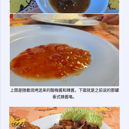
上图是随着烧烤送来的酸梅酱和辣酱，下面就是之前说的那罐
泰式辣酱咯。