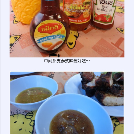
中间那支泰式辣酱好吃～