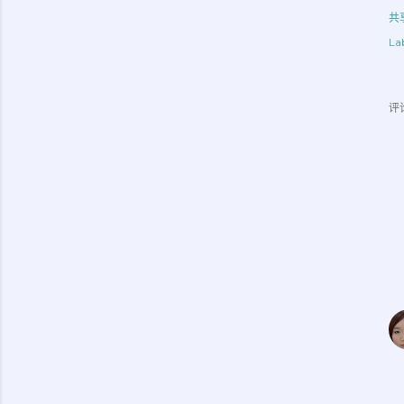
共
Lab
评