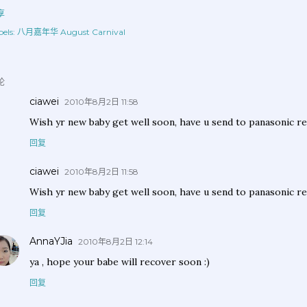
享
els:
八月嘉年华 August Carnival
论
ciawei
2010年8月2日 11:58
Wish yr new baby get well soon, have u send to panasonic re
回复
ciawei
2010年8月2日 11:58
Wish yr new baby get well soon, have u send to panasonic re
回复
AnnaYJia
2010年8月2日 12:14
ya , hope your babe will recover soon :)
回复