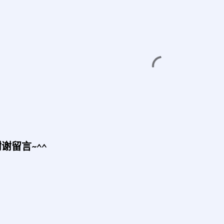
谢留言~^^
发
表
评
论