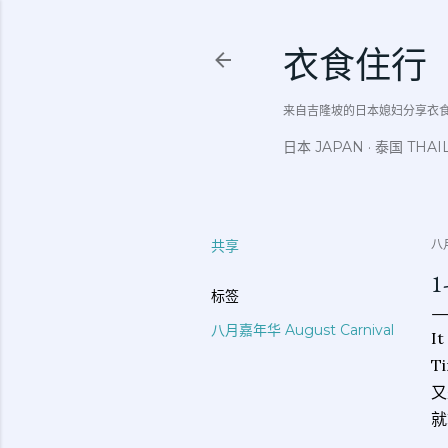
衣食住行
来自吉隆坡的日本媳妇分享衣食住行吃
日本 JAPAN
泰国 THAI
共享
八月
1
标签
八月嘉年华 August Carnival
It
Ti
又
就