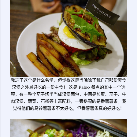
我忘了这个是什么名堂，但觉得这是当晚除了我自己那份素食
汉堡之外最好吃的一份主食！ 这是 Paleo 餐点的其中一个选
项，有一整个茄子切半当成汉堡面包，中间是煎蛋、茄子、牛
肉汉堡、蔬菜、石榴等丰富配料，一旁搭配的是番薯薯条。我
觉得他们的马铃薯薯条不太好吃，但番薯薯条真的好好吃！