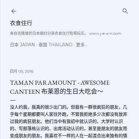
跳至主要内容
衣食住行
来自吉隆坡的日本媳妇分享衣食住行吃喝玩乐。 www.j-e-a-n.com
日本 JAPAN
泰国 THAILAND
更多…
四月 05, 2016
TAMAN PARAMOUNT - AWESOME
CANTEEN 布莱恩的生日大吃会～
没人约我，我真的很少出门的。但我有一群很疯狂的朋友，几
乎每个星期都要叫人家往外跑，不管我拒绝多少次都没有放弃
过我的疯狂朋友。他们当中有我初中就认识的、大学时认识
的、写部落格认识的、出席活动认识的，甚至是朋友的朋友而
变成朋友的朋友。我喜欢不一样的人在一起混合出来独有的情