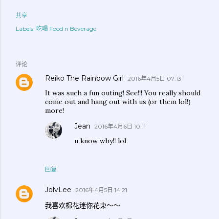
共享
Labels:
吃喝 Food n Beverage
评论
Reiko The Rainbow Girl
2016年4月5日 07:13
It was such a fun outing! See!!! You really should
come out and hang out with us (or them lol!)
more!
Jean
2016年4月6日 10:11
u know why!! lol
回复
JolvLee
2016年4月5日 14:21
我喜欢棉花迷你花束～～