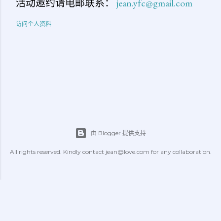
活动邀约请电邮联系：
jean.yfc@gmail.com
访问个人资料
由 Blogger 提供支持
All rights reserved. Kindly contact jean@love.com for any collaboration.