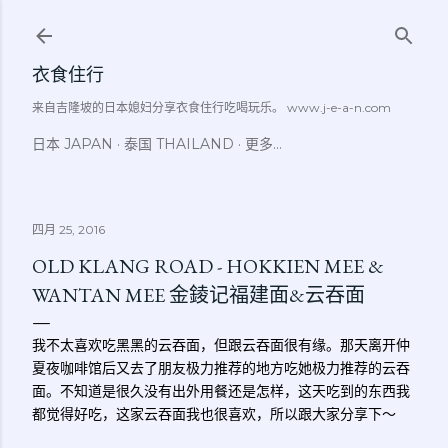
跳至主要内容
衣食住行
来自吉隆坡的日本媳妇分享衣食住行吃喝玩乐。 www.j-e-a-n.com
日本 JAPAN
泰国 THAILAND
更多…
四月 25, 2016
OLD KLANG ROAD - HOKKIEN MEE &
WANTAN MEE 金錂记福建面&云吞面
我不太喜欢吃黑黑的云吞面，但跟云吞面很有缘。那天离开仲
夏夜咖啡馆后又去了朋友极力推荐的地方吃她极力推荐的云吞
面。不知道是很久没有出外用餐还是怎样，这天吃到的东西我
都觉得好吃，这家云吞面我也很喜欢，所以跟大家分享下～