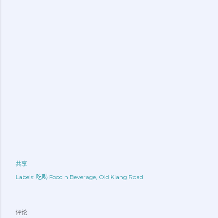
共享
Labels:
吃喝 Food n Beverage
Old Klang Road
评论