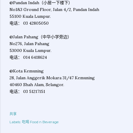
@Pandan Indah（小居一下楼下）
No1&3 Ground Floor, Jalan 4/2, Pandan Indah
55100 Kuala Lumpur.
电话： 03 42805050
@Jalan Pahang（中华小学旁边）
No276, Jalan Pahang
53000 Kuala Lumpur.
电话： 014 6418624
@Kota Kemuning
28, Jalan Anggerik Mokara 31/47 Kemuning
40460 Shah Alam, Selangor.
电话： 03 51217151
共享
Labels:
吃喝 Food n Beverage