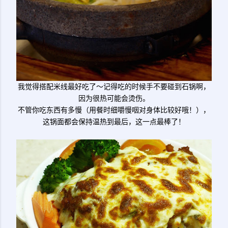
我觉得搭配米线最好吃了～记得吃的时候手不要碰到石锅啊，
因为很热可能会烫伤。
不管你吃东西有多慢（用餐时细嚼慢咽对身体比较好哦！），
这锅面都会保持温热到最后，这一点最棒了！