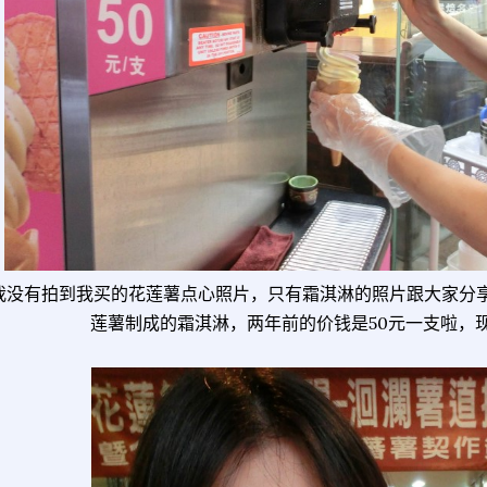
我没有拍到我买的花莲薯点心照片，只有霜淇淋的照片跟大家分
莲薯制成的霜淇淋，两年前的价钱是50元一支啦，