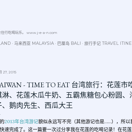
跳至主要内容
喝玩乐。 www.j-e-a-n.com
LAND
马来西亚 MALAYSIA
巴厘岛 BALI
旅行手记 TRAVEL ITIN
 27, 2015
TAIWAN - TIME TO EAT 台湾旅行：
淇淋、花莲木瓜牛奶、五霸焦糖包心粉圆、
子、鹅肉先生、西瓜大王
的
2013年台湾游记
貌似永远写不完（其他游记也是……），所以
快速完成了。这一篇要一次过分享我在花莲的吃喝记录！在花莲