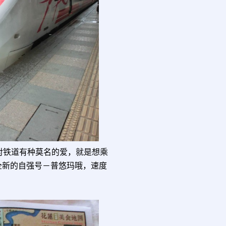
对铁道有种莫名的爱，就是想乘
全新的自强号－普悠玛哦，速度