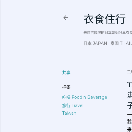
衣食住行
来自吉隆坡的日本媳妇分享衣食住行吃
日本 JAPAN
泰国 THAI
共享
三月
标签
吃喝 Food n Beverage
旅行 Travel
Taiwan
我
来