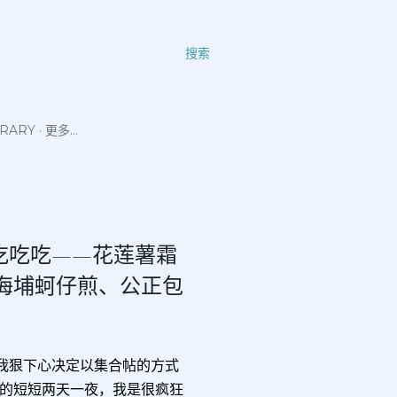
搜索
ERARY
更多…
花莲市吃吃吃——花莲薯霜
海埔蚵仔煎、公正包
我狠下心决定以集合帖的方式
的短短两天一夜，我是很疯狂