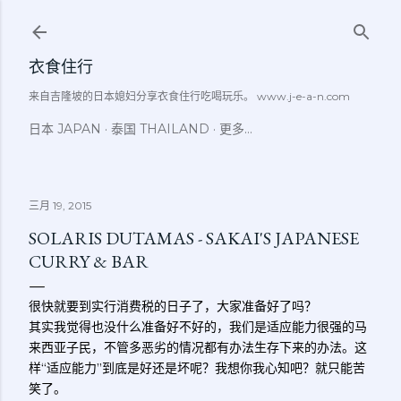
跳至主要内容
衣食住行
来自吉隆坡的日本媳妇分享衣食住行吃喝玩乐。 www.j-e-a-n.com
日本 JAPAN
泰国 THAILAND
更多…
三月 19, 2015
SOLARIS DUTAMAS - SAKAI'S JAPANESE
CURRY & BAR
很快就要到实行消费税的日子了，大家准备好了吗？
其实我觉得也没什么准备好不好的，我们是适应能力很强的马
来西亚子民，不管多恶劣的情况都有办法生存下来的办法。这
样“适应能力”到底是好还是坏呢？我想你我心知吧？就只能苦
笑了。