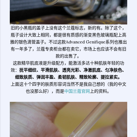
旧的小黑瓶的盖子上没有这个兰蔻标志，新的有。除了这个，
瓶子设计大致上相同，都是很有质感的渐变黑色玻璃瓶配上高
雅的银色滴管盖子。不过这款Advanced Genifique系列也推出
有一年多了，兰蔻专卖柜台都在卖它，市场上也应该不会有旧
款的出售了。
这款精华肌底液是升级配方，能激活多达十种肌肤年轻的功
效：
抚平细纹、平滑肌肤、透亮光彩、净澈肌底、匀净肤色、
细致肤质、弹润丰盈、柔韧肌肤、精致轮廓、提拉紧实。
上面这十个四字的肤质形容词当然不是我自己想的（我的中文
也没那么好），而是
中国兰蔻官网
上的资料。