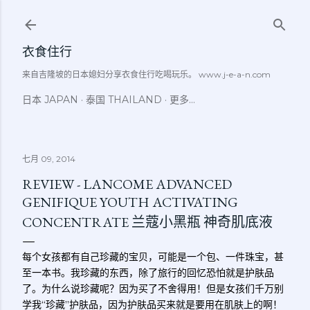
跳至主要内容
衣食住行
来自吉隆坡的日本媳妇分享衣食住行吃喝玩乐。 www.j-e-a-n.com
日本 JAPAN
泰国 THAILAND
更多…
七月 09, 2014
REVIEW - LANCOME ADVANCED
GENIFIQUE YOUTH ACTIVATING
CONCENTRATE 兰蔻小黑瓶 神奇肌底液
每个女孩都有自己珍藏的宝贝，可能是一个包、一件珠宝，甚
至一本书。我珍藏的东西，除了旅行的回忆恐怕就是护肤品
了。为什么说珍藏呢？因为买了不舍得用！但是女孩们千万别
学我“珍藏”护肤品，因为护肤品买来就是要用在肌肤上的啊！