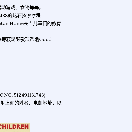
、活动游戏、食物等等。
88的热石按摩疗程！
tan Home充当儿童们的教育
位筹获足够款项帮助Good
NO. 512491131743)
om，并附上你的姓名、电邮地址，以