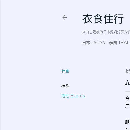
衣食住行
来自吉隆坡的日本媳妇分享衣食住行吃
日本 JAPAN
泰国 THAI
共享
七月
A
标签
活动 Events
今
广
顾
A