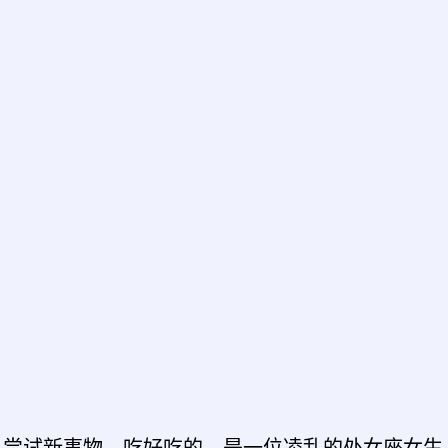
、尝试新事物、吃好吃的。是一位凌乱的处女座女生