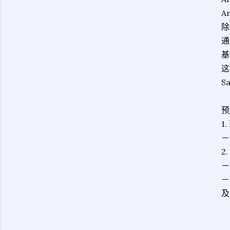
A
除
通
基
这
S
预
1
－
2
－
－
及