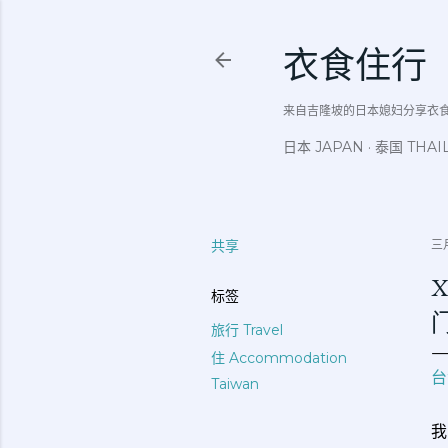
衣食住行
来自吉隆坡的日本媳妇分享衣食住行吃
日本 JAPAN
泰国 THAI
共享
三月
X
标签
旅行 Travel
住 Accommodation
台
Taiwan
我