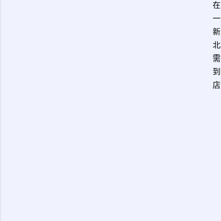
在
一
新
北
需
到
店