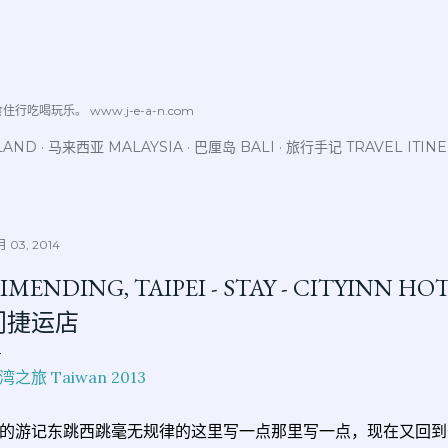
跳至主要内容
喝玩乐。 www.j-e-a-n.com
LAND
马来西亚 MALAYSIA
巴厘岛 BALI
旅行手记 TRAVEL ITIN
 03, 2014
IMENDING, TAIPEI - STAY - CITYINN
门捷运店
湾之旅 Taiwan 2013
的游记东跳西跳毫无规律的这里写一点那里写一点，现在又回到