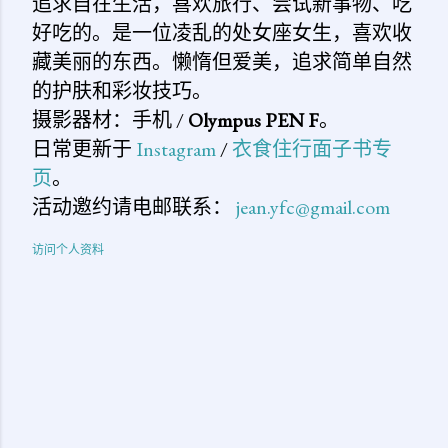
追求自在生活，喜欢旅行、尝试新事物、吃
好吃的。是一位凌乱的处女座女生，喜欢收
藏美丽的东西。懒惰但爱美，追求简单自然
的护肤和彩妆技巧。
摄影器材：手机 /
Olympus PEN F
。
日常更新于
Instagram
/
衣食住行面子书专
页
。
活动邀约请电邮联系：
jean.yfc@gmail.com
访问个人资料