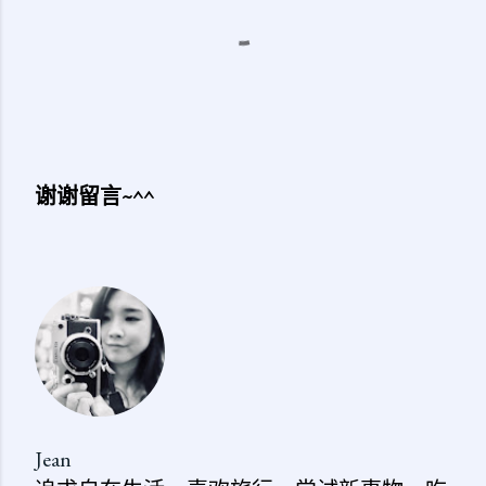
谢谢留言~^^
发
表
评
论
Jean