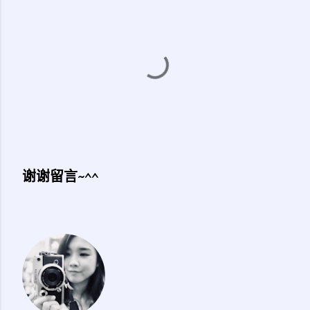
谢谢留言~^^
发
表
评
论