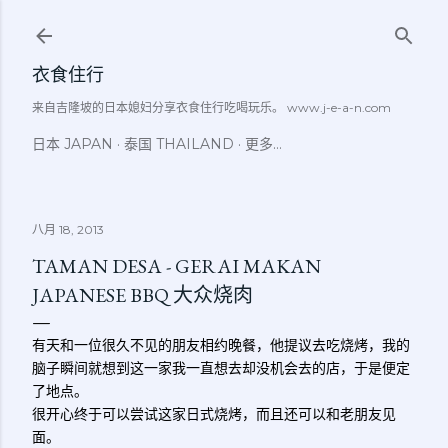
跳至主要内容
衣食住行
来自吉隆坡的日本媳妇分享衣食住行吃喝玩乐。 www.j-e-a-n.com
日本 JAPAN
泰国 THAILAND
更多…
八月 18, 2013
TAMAN DESA - GERAI MAKAN
JAPANESE BBQ 大众烧肉
有天和一位很久不见的朋友相约晚餐，他提议去吃烧烤，我的
脑子瞬间就想到这一家我一直想去却没机会去的店，于是便定
了地点。
很开心终于可以尝试这家日式烧烤，而且还可以和老朋友见
面。