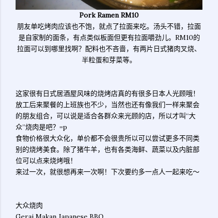
Pork Ramen RM10
朋友单吃烤肉应该也不饱，就点了拉面来吃。汤头不错，拉面
是自家制的面条，有点类似板面但更有拉面嚼劲儿。RM10的
拉面可以到哪里找啊？配料也不吝啬，有两片日式猪肉叉烧、
半粒蛋和芽菜等。
这家很有日式居酒屋风味的烧烤店真的有很多日本人光顾哦！
放工后来聚餐的上班族也不少，当然也还有像我们一样来聚会
的朋友组合，可以说是适合各群众来光顾的店，所以才叫“大
众”烧肉是吧？=p
食物价格很大众化，单价都不会很贵所以可以尝试更多不同类
别的烧烤美食。除了猪牛羊，也有各类海鲜、蔬菜以及内脏部
位可以点来烧烤哦！
来过一次，就很想再来一次啊！下次要约多一点人一起来吃～
大众烧肉
Gerai Makan Japanese BBQ