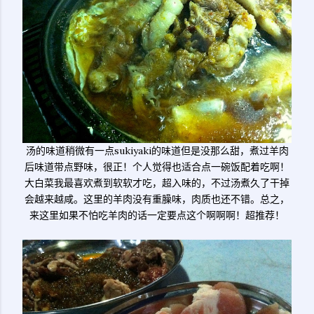
汤的味道稍微有一点sukiyaki的味道但是没那么甜，煮过羊肉
后味道带点野味，很正！个人觉得也适合点一碗饭配着吃啊！
大白菜我最喜欢煮到软软才吃，超入味的，不过汤煮久了干掉
会越来越咸。这里的羊肉没有重臊味，肉质也还不错。总之，
来这里如果不怕吃羊肉的话一定要点这个啊啊啊！超推荐！