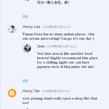
可以一群人去吃，爽！
回复
Henry Lee
2013年8月19日 10:23
Taman Desa has so many makan places... this
one seems interesting! Can go try one day :)
Jean
2013年8月20日 00:21
Yes! that area is like another food
heaven! Highly recommend this place
for a chilling night out. can have
japanese beer & bbq under the sky!
回复
Henry Tan
2013年8月19日 21:20
wow penang shud really open a shop like that
too!