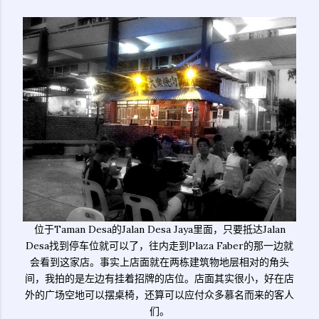
位于Taman Desa的Jalan Desa Jaya里面，只要抵达Jalan
Desa找到停车位就可以了，往内走到Plaza Faber的那一边就
会看到这家店。事实上店面就在两栋建筑物地层相对的角头
间，我拍的是左边有挂着招牌的店位。店面其实很小，好在店
外的广场空地可以摆桌椅，还算可以应付众多慕名而来的客人
们。