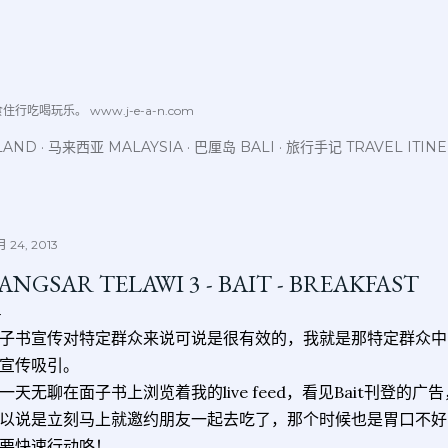
跳至主要内容
喝玩乐。 www.j-e-a-n.com
LAND
马来西亚 MALAYSIA
巴厘岛 BALI
旅行手记 TRAVEL ITIN
 24, 2013
ANGSAR TELAWI 3 - BAIT - BREAKFAST
子书宣传对特定群众来说可说是很有效的，我就是那特定群众中
宣传吸引。
一天无聊在面子书上浏览着我的live feed，看见Bait刊登的广告，标
以说是立刻马上就邀约朋友一起去吃了，那个时候也是胃口不好
要快速行动咯！