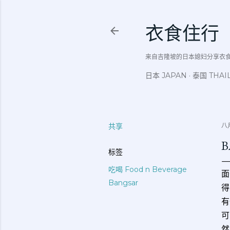
衣食住行
来自吉隆坡的日本媳妇分享衣食住行吃
日本 JAPAN
泰国 THAI
共享
八月
B
标签
吃喝 Food n Beverage
面
Bangsar
得
有
可
然