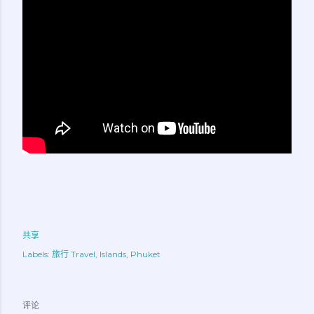
共享
Labels:
旅行 Travel
Islands
Phuket
评论