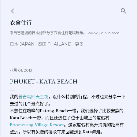
跳至主要内容
衣食住行
来自吉隆坡的日本媳妇分享衣食住行吃喝玩乐。 www.j-e-a-n.com
日本 JAPAN
泰国 THAILAND
更多…
八月 01, 2013
PHUKET - KATA BEACH
我的
普吉岛四天三夜
，没什么特别的行程，不过也来分享一下
去过的几个景点好了。
不想住在喧哗的Patong Beach一带，我们选择了比较安静的
Kata Beach一带，而且还选住了位于山坡上的度假村
Boomerang Village Resort
。这家度假村离开海滩的距离有
点远，所以有免费的接驳车来回载送到Kata海滩。