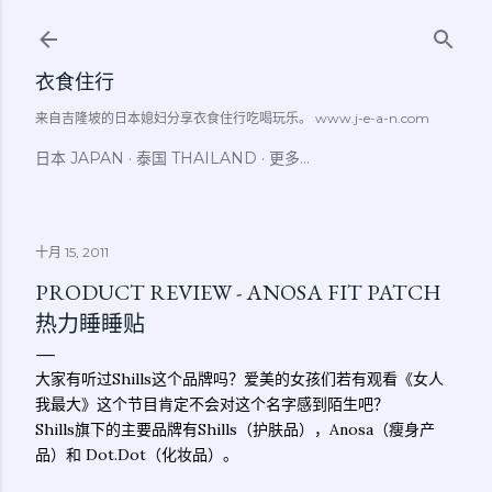
跳至主要内容
衣食住行
来自吉隆坡的日本媳妇分享衣食住行吃喝玩乐。 www.j-e-a-n.com
日本 JAPAN
泰国 THAILAND
更多…
十月 15, 2011
PRODUCT REVIEW - ANOSA FIT PATCH
热力睡睡贴
大家有听过Shills这个品牌吗？爱美的女孩们若有观看《女人
我最大》这个节目肯定不会对这个名字感到陌生吧？
Shills旗下的主要品牌有Shills（护肤品），Anosa（瘦身产
品）和 Dot.Dot（化妆品）。