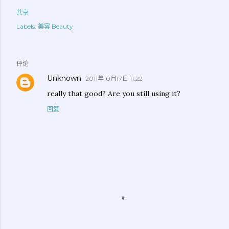
共享
Labels:
美容 Beauty
评论
Unknown
2011年10月17日 11:22
really that good? Are you still using it?
回复