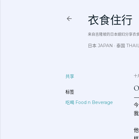
衣食住行
来自吉隆坡的日本媳妇分享衣食住行吃
日本 JAPAN
泰国 THAI
共享
十月
O
标签
吃喝 Food n Beverage
今
我
他
样