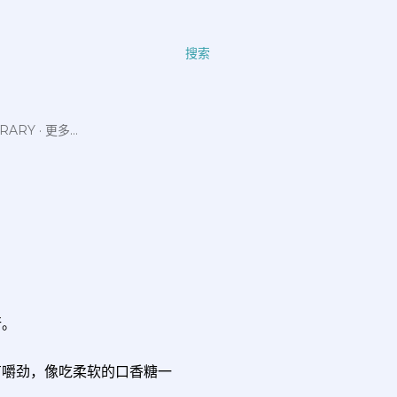
搜索
ERARY
更多…
行。
来很有嚼劲，像吃柔软的口香糖一