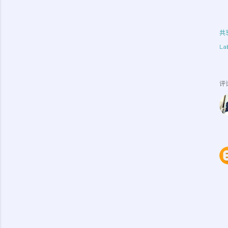
共
Lab
评