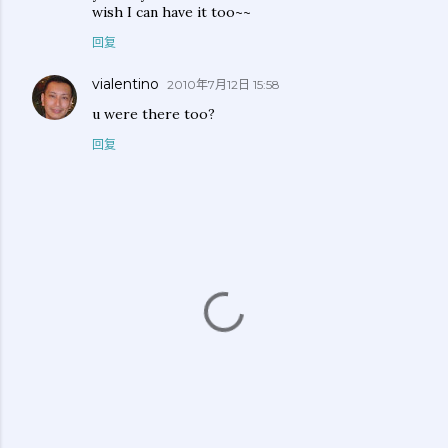
wish I can have it too~~
回复
vialentino
2010年7月12日 15:58
u were there too?
回复