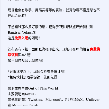
现场也会有歌手、舞蹈员等等的表演，就算你看不懂足球也不
担心会闷着！
不想错过那么多好康的话，记得于
7月11日8点开始
前往到
Bangsar Telawi 3
！
这是
免费入场
的活动！
还有还有～把下面那张海报印出来，现场可在P1的柜台
免费换
取饮料
固本*哦！
希望到时候会见到你哦！
*只限18岁以上，现场会检查身份证哦！
*免费饮料是限量促销，先到先得！
感谢主办单位Out of This World，
主要赞助商Lotus，
其他赞助商：Twisties、Microsoft、P1 W1MAX、Unilever
和 Mountain Fresh