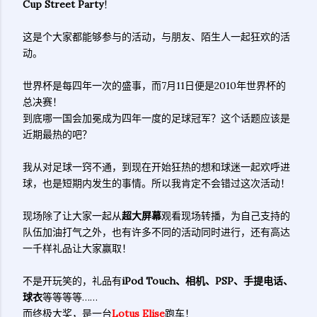
Cup Street Party
！
这是个大家都能够参与的活动，与朋友、陌生人一起狂欢的活
动。
世界杯是每四年一次的盛事，而7月11日便是2010年世界杯的
总决赛！
到底哪一国会加冕成为四年一度的足球冠军？这个话题应该是
近期最热的吧？
我从对足球一窍不通，到现在开始狂热的想和球迷一起欢呼进
球，也是短期内发生的事情。所以我肯定不会错过这次活动！
现场除了让大家一起从
超大屏幕
观看现场转播，为自己支持的
队伍加油打气之外，也有许多不同的活动同时进行，还有高达
一千样礼品让大家赢取！
不是开玩笑的，礼品有
iPod Touch、相机、PSP、手提电话、
球衣
等等等等……
而终极大奖，是一台
Lotus Elise
跑车！