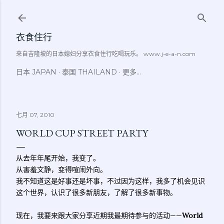
跳至主要内容
衣食住行
来自吉隆坡的日本媳妇分享衣食住行吃喝玩乐。 www.j-e-a-n.com
日本 JAPAN
泰国 THAILAND
更多…
七月 07, 2010
WORLD CUP STREET PARTY
从去年年尾开始，我变了。
从害羞文静，变得喧闹外向。
我不知道这是好事还是坏事，不过因为这样，我多了机会见识
这个世界，认识了很多新朋友，了解了很多新事物。
现在，我要来跟大家分享近期我最期待参与的活动——
World