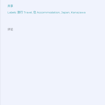
共享
Labels:
旅行 Travel
住 Accommodation
Japan
Kanazawa
评论