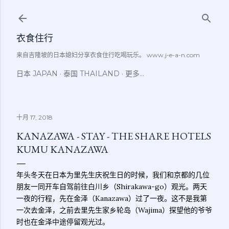
跳至主要内容
衣食住行
来自吉隆坡的日本媳妇分享衣食住行吃喝玩乐。 www.j-e-a-n.com
日本 JAPAN
泰国 THAILAND
更多…
十月 17, 2018
KANAZAWA - STAY - THE SHARE HOTELS
KUMU KANAZAWA
年头冬天在日本为里先生庆祝生日的时候，我们和京都的几位
朋友一同开车自驾前往白川乡（Shirakawa-go）观光。两天
一夜的行程，先在金泽（Kanazawa）过了一夜。这不是我第
一次去金泽，之前去里先生家乡轮岛（Wajima）探望他的爷爷
时也在金泽中途停留观光过。