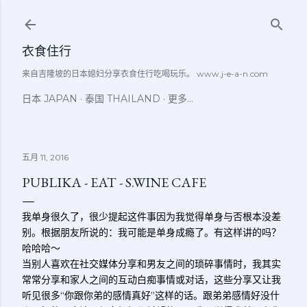
跳至主要内容
衣食住行
来自吉隆坡的日本媳妇分享衣食住行吃喝玩乐。 www.j-e-a-n.com
日本 JAPAN
泰国 THAILAND
更多…
五月 11, 2016
PUBLIKA - EAT - S.WINE CAFE
我单身很久了，很少提起这件事因为我觉得单身与否根本没差
别。根据朋友所说的：我可能是单身成瘾了。有这样讲的吗？
哈哈哈～
当别人喜欢在社交媒体分享和男友之间的琐碎事情时，我其实
常常分享和家人之间的互动白痴事情或对话，这些分享又让我
听见很多“你跟你弟的感情真好”这样的话。跟弟弟感情好没什