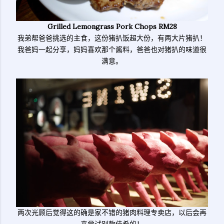
Grilled Lemongrass Pork Chops RM28
我弟帮爸爸挑选的主食，这份猪扒饭超大份，有两大片猪扒！
我爸妈一起分享，妈妈喜欢那个酱料，爸爸也对猪扒的味道很
满意。
两次光顾后觉得这的确是家不错的猪肉料理专卖店，以后会再
来尝试别款佳肴的！