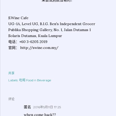
S.Wine Cafe
UG-1A, Level UG, B.I.G. Ben's Independent Grocer
Publika Shopping Gallery, No. 1, Jalan Dutamas 1
Solaris Dutamas, Kuala Lumpur
电话：+60 3-6205 2019
官网： http://swine.com.my/
共享
Labels:
吃喝 Food n Beverage
评论
匿名
2016年5月11日 17:25
when come back??