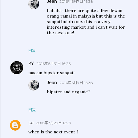
Jean
2016年6月7日 16:38
hahaha.. there are quite a few dewan
orang ramai in malaysia but this is the
sungai buloh one. this is a very
interesting market and i can't wait for
the next one!
回复
KY
2016年5月31日 16:26
macam hipster sangat!
Jean
2016年6月7日 16:38
hipster and organic!!!
回复
co
2016年7月29日 12:27
when is the next event ?