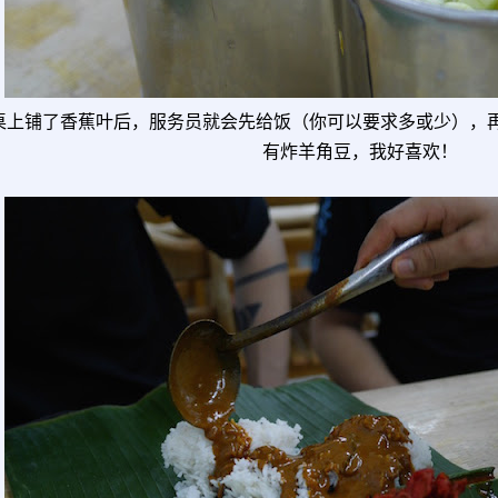
桌上铺了香蕉叶后，服务员就会先给饭（你可以要求多或少），
有炸羊角豆，我好喜欢！