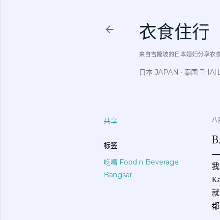
衣食住行
来自吉隆坡的日本媳妇分享衣食住行吃
日本 JAPAN
泰国 THAI
共享
八月
B
标签
吃喝 Food n Beverage
我
Bangsar
K
就
都