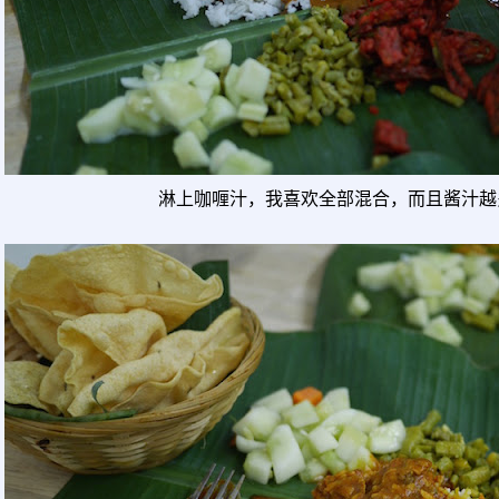
淋上咖喱汁，我喜欢全部混合，而且酱汁越