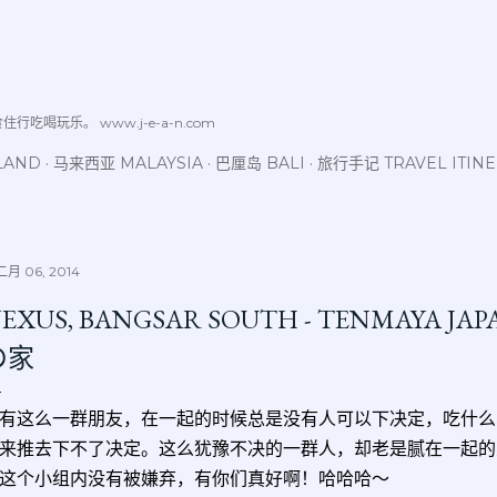
跳至主要内容
喝玩乐。 www.j-e-a-n.com
LAND
马来西亚 MALAYSIA
巴厘岛 BALI
旅行手记 TRAVEL ITIN
月 06, 2014
EXUS, BANGSAR SOUTH - TENMAYA JAP
の家
有这么一群朋友，在一起的时候总是没有人可以下决定，吃什么
来推去下不了决定。这么犹豫不决的一群人，却老是腻在一起的
这个小组内没有被嫌弃，有你们真好啊！哈哈哈～