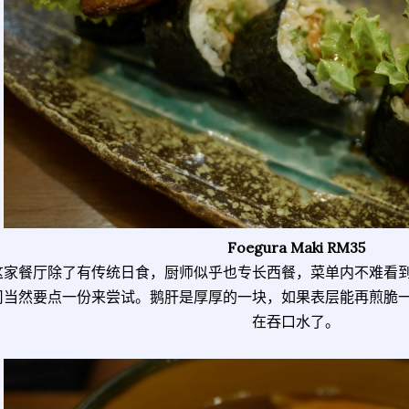
Foegura Maki RM35
这家餐厅除了有传统日食，厨师似乎也专长西餐，菜单内不难看
司当然要点一份来尝试。鹅肝是厚厚的一块，如果表层能再煎脆
在吞口水了。