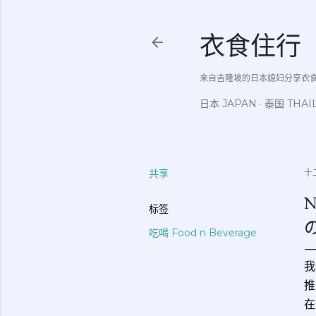
衣食住行
来自吉隆坡的日本媳妇分享衣食住行吃
日本 JAPAN
泰国 THAI
共享
十二
N
标签
吃喝 Food n Beverage
我
推
在