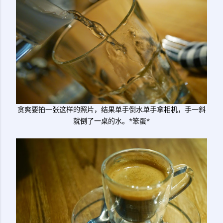
贪爽要拍一张这样的照片，结果单手倒水单手拿相机，手一斜
就倒了一桌的水。*笨蛋*