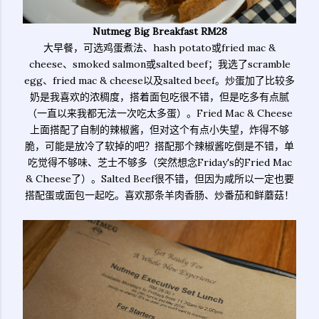
Nutmeg Big Breakfast RM28
大早餐，可选鸡蛋煮法、hash potato或fried mac &
cheese、smoked salmon或salted beef；我选了scramble
egg、fried mac & cheese以及salted beef。炒蛋加了比较多
奶是我喜欢的浓稠度，搭着面包吃很不错，但是吃多有点腻
（一直以来我都无法一次吃太多蛋）。Fried Mac & Cheese
上面搭配了自制的辣椒酱，但对这个有点小失望，炸得不够
脆，可能是放冷了软掉的吧？搭配那个辣椒酱吃倒是不错，单
吃觉得不够味、芝士不够多（突然想念Friday's的Fried Mac
& Cheese了）。Salted Beef很不错，但因为咸所以一定也要
搭配蛋或面包一起吃。喜欢那条羊肉香肠、炒番茄和鲜蘑菇！