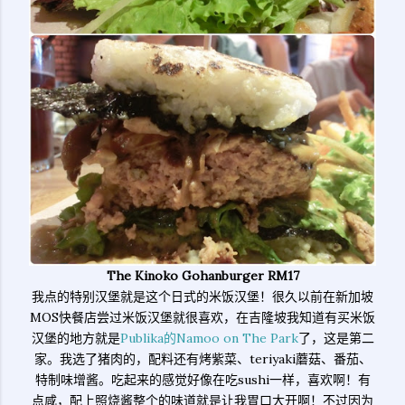
The Kinoko Gohanburger RM17
我点的特别汉堡就是这个日式的米饭汉堡！很久以前在新加坡
MOS快餐店尝过米饭汉堡就很喜欢，在吉隆坡我知道有买米饭
汉堡的地方就是
Publika的Namoo on The Park
了，这是第二
家。我选了猪肉的，配料还有烤紫菜、teriyaki蘑菇、番茄、
特制味增酱。吃起来的感觉好像在吃sushi一样，喜欢啊！有
点咸，配上照烧酱整个的味道就是让我胃口大开啊！不过因为