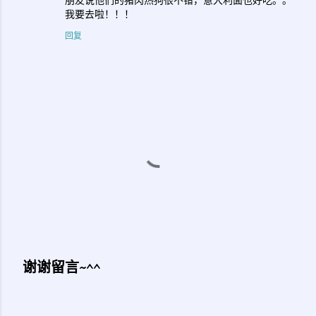
朋友说他们的猪肉热狗很不错，意大利面也好吃。。
我要去啦！！！
回复
谢谢留言~^^
发
表