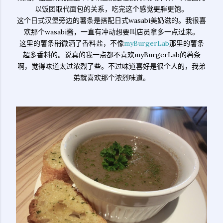
以饭团取代面包的关系，吃完这个感觉
更胖
更饱。
这个日式汉堡旁边的薯条是搭配日式wasabi美奶滋的。我很喜
欢那个wasabi酱，一直有冲动想要叫店员拿多一点过来。
这里的薯条稍微洒了香料盐，不像
myBurgerLab
那里的薯条
超多香料的。说真的我一点都不喜欢myBurgerLab的薯条
啊，觉得味道太过浓烈了些。不过味道喜好是很个人的，我弟
弟就喜欢那个浓烈味道。