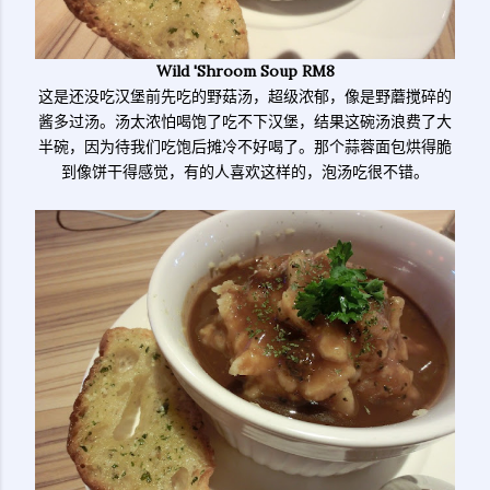
Wild 'Shroom Soup RM8
这是还没吃汉堡前先吃的野菇汤，超级浓郁，像是野蘑搅碎的
酱多过汤。汤太浓怕喝饱了吃不下汉堡，结果这碗汤浪费了大
半碗，因为待我们吃饱后摊冷不好喝了。那个蒜蓉面包烘得脆
到像饼干得感觉，有的人喜欢这样的，泡汤吃很不错。