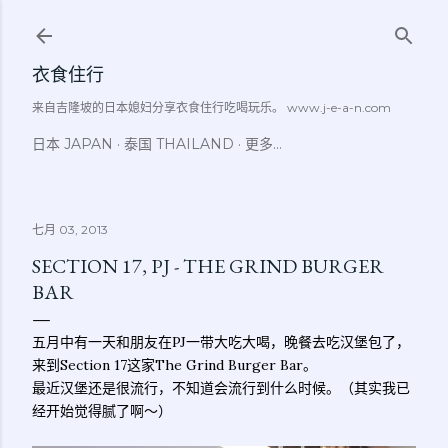
跳至主要内容
衣食住行
来自吉隆坡的日本媳妇分享衣食住行吃喝玩乐。 www.j-e-a-n.com
日本 JAPAN
泰国 THAILAND
更多…
七月 03, 2013
SECTION 17, PJ - THE GRIND BURGER
BAR
五月中有一天和朋友在PJ一带大吃大喝，晚餐去吃汉堡包了，
来到Section 17这家The Grind Burger Bar。
最近汉堡还是很流行，不知道会流行到什么时候。（其实我已
经开始觉得腻了啊～）