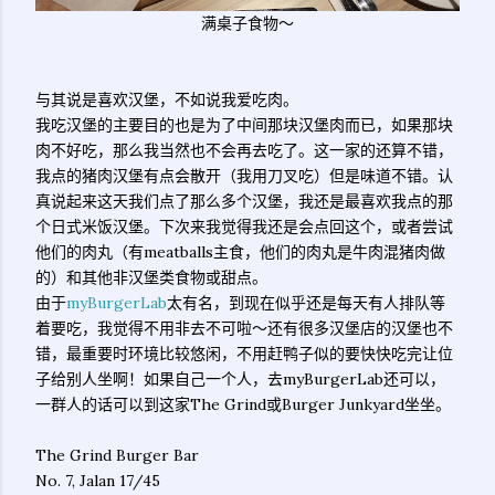
满桌子食物～
与其说是喜欢汉堡，不如说我爱吃肉。
我吃汉堡的主要目的也是为了中间那块汉堡肉而已，如果那块
肉不好吃，那么我当然也不会再去吃了。这一家的还算不错，
我点的猪肉汉堡有点会散开（我用刀叉吃）但是味道不错。认
真说起来这天我们点了那么多个汉堡，我还是最喜欢我点的那
个日式米饭汉堡。下次来我觉得我还是会点回这个，或者尝试
他们的肉丸（有meatballs主食，他们的肉丸是牛肉混猪肉做
的）和其他非汉堡类食物或甜点。
由于
myBurgerLab
太有名，到现在似乎还是每天有人排队等
着要吃，我觉得不用非去不可啦～还有很多汉堡店的汉堡也不
错，最重要时环境比较悠闲，不用赶鸭子似的要快快吃完让位
子给别人坐啊！如果自己一个人，去myBurgerLab还可以，
一群人的话可以到这家The Grind或Burger Junkyard坐坐。
The Grind Burger Bar
No. 7, Jalan 17/45