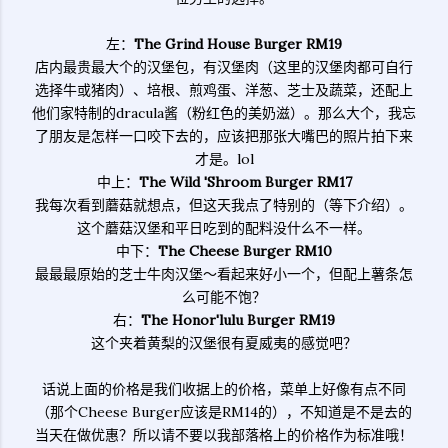
左：
The Grind House Burger RM19
店内最贵最大个的汉堡包，有汉堡肉（这里的汉堡肉都可自行
选择牛或猪肉）、培根、煎鸡蛋、洋葱、芝士及蔬菜，还配上
他们家特制的dracula酱（粉红色的美奶滋）。那么大个，我忘
了朋友是怎样一口咬下去的，应该把那张大嘴巴的照片拍下来
才是。lol
中上：
The Wild 'Shroom Burger RM17
我每次看到蘑菇就想点，但这天我点了特别的（等下介绍）。
这个蘑菇汉堡和平日吃到的配料没什么不一样。
中下：
The Cheese Burger RM10
最最最原始的芝士牛肉汉堡～看起来好小一个，但配上薯条怎
么可能不饱？
右：
The Honor'lulu Burger RM19
这个夹着黄梨的汉堡很有夏威夷的感觉吧？
话说上面的价格是我们收据上的价格，菜单上好像有点不同
（那个Cheese Burger应该是RM14的），不知道是不是去的
当天在做优惠？所以请不要以我部落格上的价格作为标准哦！