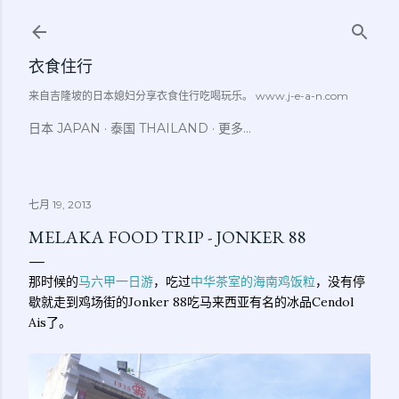
跳至主要内容
衣食住行
来自吉隆坡的日本媳妇分享衣食住行吃喝玩乐。 www.j-e-a-n.com
日本 JAPAN
泰国 THAILAND
更多…
七月 19, 2013
MELAKA FOOD TRIP - JONKER 88
那时候的
马六甲一日游
，吃过
中华茶室的海南鸡饭粒
，没有停
歇就走到鸡场街的Jonker 88吃马来西亚有名的冰品Cendol
Ais了。