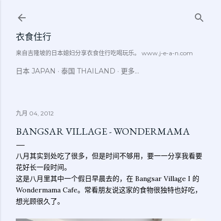
跳至主要内容
衣食住行
来自吉隆坡的日本媳妇分享衣食住行吃喝玩乐。 www.j-e-a-n.com
日本 JAPAN
泰国 THAILAND
更多…
九月 04, 2012
BANGSAR VILLAGE - WONDERMAMA
八月其实到处吃了很多，但是时间不够用，要一一分享我看要
花好长一段时间。
这是八月里其中一个假日早晨去的，在 Bangsar Village I 的
Wondermama Cafe。常看朋友说这家的食物很独特也好吃，
想光顾很久了。