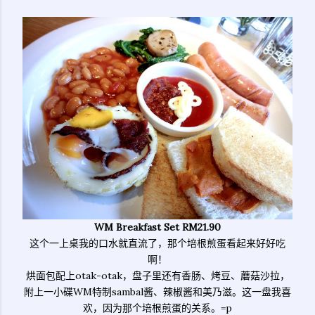
WM Breakfast Set RM21.90
这个一上桌我的口水就直流了，那个培根煎蛋看起来好好吃
啊！
烘面包配上otak-otak，盘子里还有香肠、烤豆、蘑菇沙拉，
附上一小碟WM特制sambal酱、辣椒酱和美乃滋。这一盘我喜
欢，因为那个培根煎蛋的关系。=p