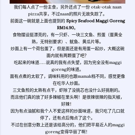
我们每人点了一份主食，另外还点了一份 otak-otak naan
pizza共享，不过naan的照片无故失踪了。
前面这一碗就是上面也提到的
Spicy Seafood Maggi Goreng
RM14.90
。
食物摆设挺漂亮的，有一只虾、一块三文鱼、煎蛋（蛋黄全
熟，无特别要求）、鱿鱼、黄瓜片等。
炒面上有一个荷包蛋了，但是面还是有用蛋一起炒，大概这碗
面内就有两颗蛋了吧？
吃起来的味道……说真的我有点失望，因为完全没有maggi
goreng的味道。
面有点煮的太软了，调味料用的也跟mamak档不同，感觉更像
在吃华人炒面。
三文鱼煎的太熟有点干，虾除了没挑芯也没什么好挑剔的。
而且他们真的放了好多辣椒在里头啊！是很辣很辣的指天椒，
好辣！
因为有点油腻和我个人不爱这样的炒面味道，我只吃了几口就
停了，还有点后悔点了这个。
不过在创意分数上还是该给高分的，他们把平易近人的maggi
goreng变得华丽了啊！