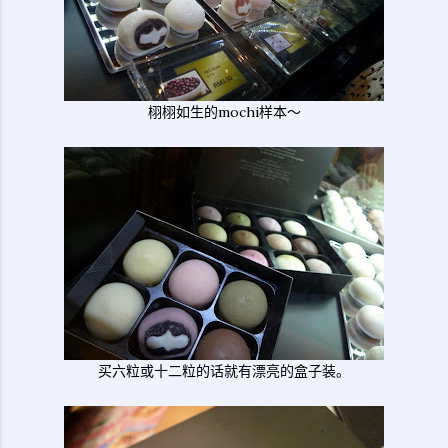
栩栩如生的mochi样本～
买六粒或十二粒的话就有漂亮的盒子装。