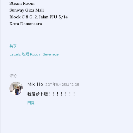
Steam Room
Sunway Giza Mall
Block C 8 G, 2, Jalan PJU 5/14
Kota Damansara
共享
Labels:
吃喝 Food n Beverage
评论
Miki Ho
2011年9月23日 12:05
我爱萝卜糕！！！！！！！
回复