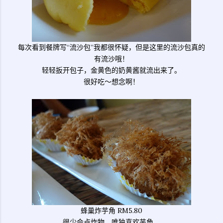
每次看到餐牌写“流沙包”我都很怀疑，但是这里的流沙包真的
有流沙哦！
轻轻扳开包子，金黄色的奶黄酱就流出来了。
很好吃～想念啊！
蜂巢炸芋角 RM5.80
很少会点炸物，唯独喜欢芋角。