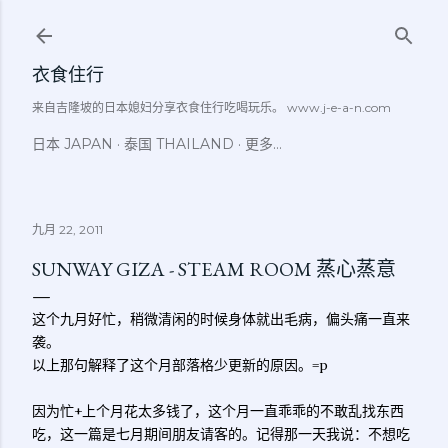
跳至主要内容
衣食住行
来自吉隆坡的日本媳妇分享衣食住行吃喝玩乐。 www.j-e-a-n.com
日本 JAPAN
泰国 THAILAND
更多…
九月 22, 2011
SUNWAY GIZA - STEAM ROOM 蒸心蒸意
这个九月好忙，稍微清闲的时候身体就出毛病，偏头痛一直来
袭。
以上那句解释了这个月部落格少更新的原因。=p
因为忙+上个月花太多钱了，这个月一直乖乖的不敢乱找东西
吃，这一篇是七月期间朋友请客的。记得那一天我说：不想吃