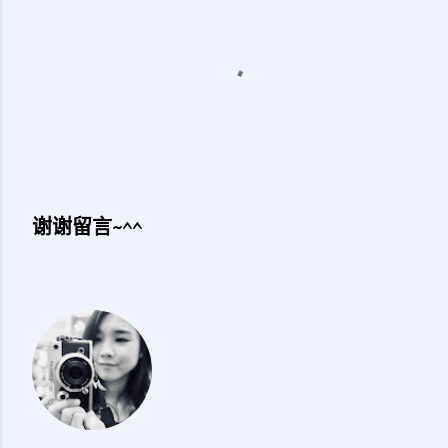
谢谢留言~^^
发
表
评
论