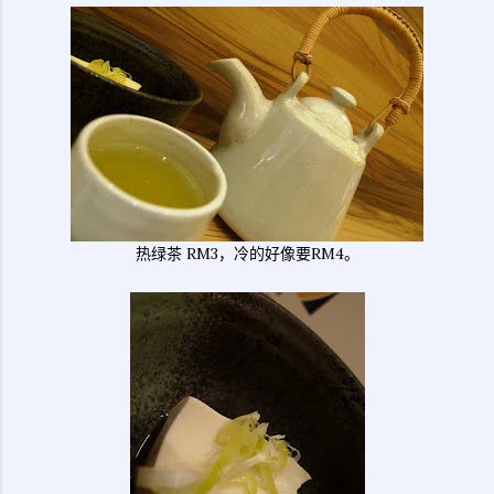
热绿茶 RM3，冷的好像要RM4。