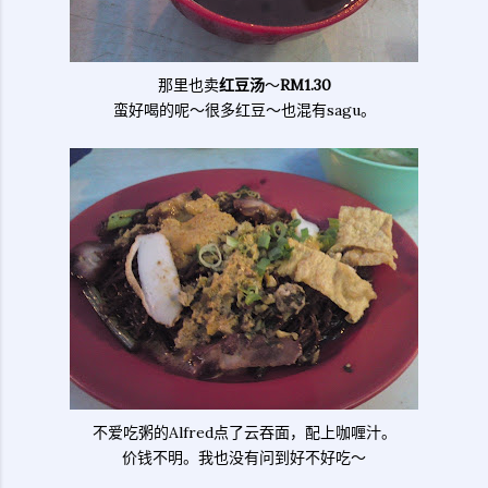
那里也卖
红豆汤
～
RM1.30
蛮好喝的呢～很多红豆～也混有sagu。
不爱吃粥的Alfred点了云吞面，配上咖喱汁。
价钱不明。我也没有问到好不好吃～