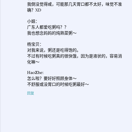
我倒没觉得咸，可能那几天胃口都不太好，味觉不准
确？XD
小姐：
广东人都爱吃粥吗？？
我也想念妈妈的炖熟菜粥～
杨宝贝：
对我来说，粥还是吃得饱的。
不过有时候吃粥真的很快饿，因为是液状的，容易消
化嘛～
HaoZhe:
怎么啦？要好好照顾身体～
不舒服或没胃口的时候吃粥最好～
回复