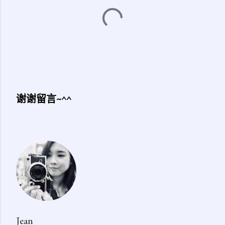
谢谢留言~^^
发
表
评
论
Jean