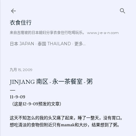
跳至主要内容
衣食住行
来自吉隆坡的日本媳妇分享衣食住行吃喝玩乐。 www.j-e-a-n.com
日本 JAPAN
泰国 THAILAND
更多…
九月 15, 2009
JINJANG 南区 - 永一茶餐室 - 粥
11-9-09
（这是12-9-09预发的文章）
这天不知怎么的我的头又痛了起来，睡了一整天，没有胃口。
想吃清淡的食物但附近只有mamak和大炒，结果想到了粥。