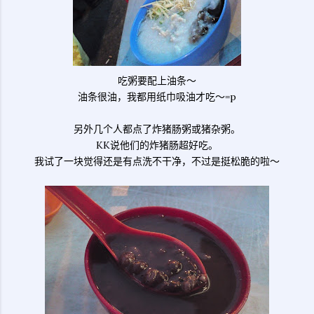
吃粥要配上油条～
油条很油，我都用纸巾吸油才吃～=p
另外几个人都点了炸猪肠粥或猪杂粥。
KK说他们的炸猪肠超好吃。
我试了一块觉得还是有点洗不干净，不过是挺松脆的啦～