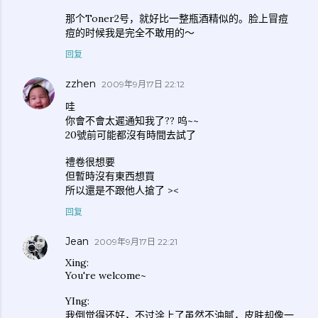
那个Toner2号，就好比一整瓶酒精似的。脸上冒痘
痘的时候我是完全不敢用的～
回复
zzhen
2009年9月17日 22:12
哇
你會不會太遲通知我了?? 呜~~
20號前可能都沒有時間去試了
禮卷很想要
但暫時沒有東西想買
所以還是不跟他人搶了 ><
回复
Jean
2009年9月17日 22:21
Xing:
You're welcome~
YIng:
我倒觉得还好，不过涂上了虽然不油腻，皮肤却像一