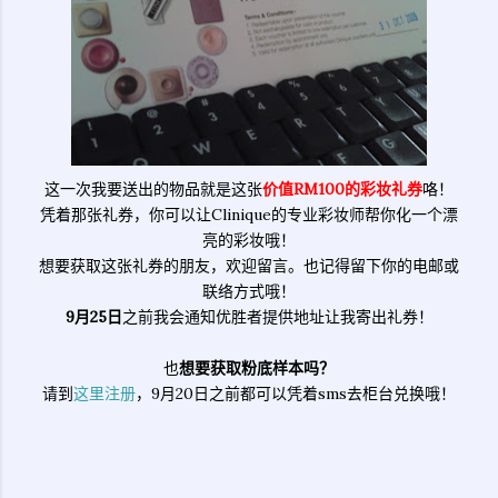
这一次我要送出的物品就是这张
价值RM100的彩妆礼券
咯！
凭着那张礼券，你可以让Clinique的专业彩妆师帮你化一个漂
亮的彩妆哦！
想要获取这张礼券的朋友，欢迎留言。也记得留下你的电邮或
联络方式哦！
9月25日
之前我会通知优胜者提供地址让我寄出礼券！
也
想要获取粉底样本吗？
请到
这里注册
，9月20日之前都可以凭着sms去柜台兑换哦！