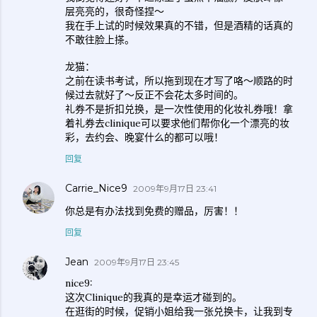
层亮亮的，很奇怪捏～
我在手上试的时候效果真的不错，但是酒精的话真的
不敢往脸上搽。
龙猫：
之前在读书考试，所以拖到现在才写了咯～顺路的时
候过去就好了～反正不会花太多时间的。
礼券不是折扣兑换，是一次性使用的化妆礼券哦！拿
着礼券去clinique可以要求他们帮你化一个漂亮的妆
彩，去约会、晚宴什么的都可以哦！
回复
Carrie_Nice9
2009年9月17日 23:41
你总是有办法找到免费的赠品，厉害！！
回复
Jean
2009年9月17日 23:45
nice9:
这次Clinique的我真的是幸运才碰到的。
在逛街的时候，促销小姐给我一张兑换卡，让我到专