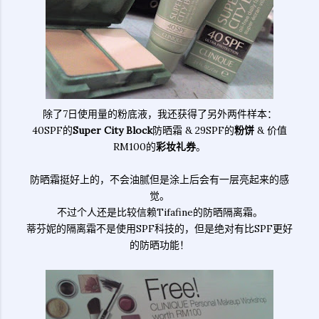
除了7日使用量的粉底液，我还获得了另外两件样本：
40SPF的
Super City Block
防晒霜 & 29SPF的
粉饼
& 价值
RM100的
彩妆礼券
。
防晒霜挺好上的，不会油腻但是涂上后会有一层亮起来的感
觉。
不过个人还是比较信赖Tifafine的防晒隔离霜。
蒂芬妮的隔离霜不是使用SPF科技的，但是绝对有比SPF更好
的防晒功能！