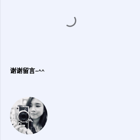
谢谢留言~^^
发
表
评
论