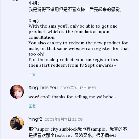
小姐：
我是觉得不错用但是不喜欢搽上后亮起来的感觉。
Xing:
With the sms you'll only be able to get one
product, which is the foundation, upon
consultation.
You also can try to redeem the new product for
male, on that same website can register for that
too oh!
For the male product, you can register first
then start redeem from 18 Sept onwards~
回复
Xing Tells You
2009年9月17日 16:59
wow! cool! thanks for telling me ya! hehe~
回复
Ying*2
2009年9月17日 22:08
那个super city sunblock我也有sample，我真的不
是很喜欢那个texture，又浓又水，很矛盾@@