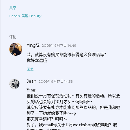
共享
Labels:
美容 Beauty
评论
Ying*2
2009年9月17日 14:49
哇，就算没有购买都能够获得这么多赠品吗？
你好幸运哦
回复
Jean
2009年9月17日 14:56
Ying:
他们说十月有促销活动呢～有买有送的活动，所以要
买的话也会等到10月才买～呵呵呵～
其实应该要有礼券才能拿到那些赠品的，但是我和她
聊了一下她就给我了咧～=p
那天算幸运吧？呵呵～
对了，我email你关于11月workshop的资料哦？我