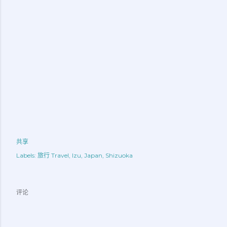
共享
Labels:
旅行 Travel
Izu
Japan
Shizuoka
评论