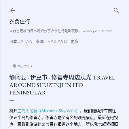
跳至主要内容
衣食住行
来自吉隆坡的日本媳妇分享衣食住行吃喝玩乐。 www.j-e-a-n.com
日本 JAPAN
泰国 THAILAND
更多…
十月 29, 2020
静冈县 - 伊豆市 - 修善寺周边观光 TRAVEL
AROUND SHUZENJI IN ITO
PENINSULAR
离开
三岛大吊桥（Mishima Sky Walk）
，我们继续开车前往
伊豆半岛的修善寺。修善寺是个有名的观光景点，最近在电视
也一直看到旅游综艺节目在报道这个地方，所以我也赶紧把照