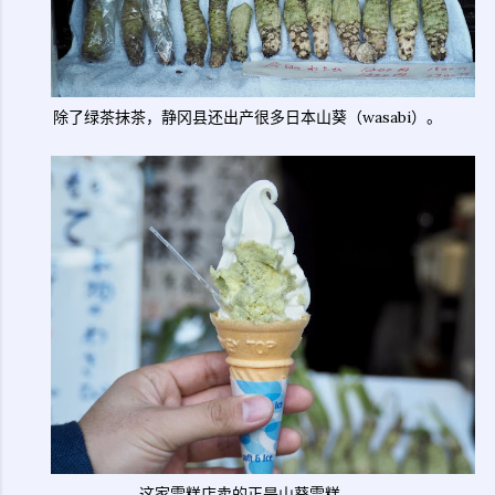
除了绿茶抹茶，静冈县还出产很多日本山葵（wasabi）。
这家雪糕店卖的正是山葵雪糕。