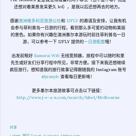
还想对着美景发呆更久 lol），是我以后还想再去的地方。
感谢
澳洲维多利亚旅游公社
和
12FLY
的邀请及安排，让我有机
会参与菲利普岛一日游的行程，看到那么多可爱的动物和美丽
的景色。如果你有兴趣在澳洲墨尔本游玩时前往菲利普岛一日
游，可以参考一下 12FLY 提供的
一日游配套
哦！
出发前租好
Samurai Wifi
无线宽频器，旅程中可以随时和里
先生或好友们分享行程中所见，非常方便。接下来我还想继续
疯狂旅行，想知道我的旅行故事记得跟随我的 Instagram 账号
@jeanyfc
查看每日更新咯！
更多墨尔本旅游故事可点击以下链接：
http://www.j-e-a-n.com/search/label/Melbourne
共享
Labels:
旅行 Travel
Australia
Melbourne