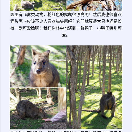
园里有飞禽类动物，粉红色的鹦鹉很漂亮呢！然后我也很喜欢
猫头鹰～应该不少人喜欢猫头鹰吧？它们就算很大只也还是长
得一副可爱脸啊！我在树林中也遇到一群鸭子，小鸭子特别可
爱。