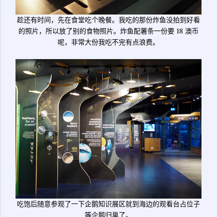
趁还有时间，先在食堂吃个晚餐。我吃的那份炸鱼没拍到好看
的照片，所以放了别的食物照片。炸鱼配薯条一份要 18 澳币
呢，非常大份我吃不完有点浪费。
吃饱后随意参观了一下企鹅知识展区就到海边的观看台占位子
等企鹅归巢了。