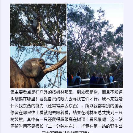
但主要看点是在户外的桉树林那里。到处都是树，而且不知道
树袋熊在哪里！要靠自己的眼力去寻找它们才行。我本来就没
什么找东西的能力（还常常弄丢东西），所以我都看别的游客
停留在哪里往上看就跑去跟着看，结果在树林里总共找到三只
树袋熊，其中有一只还爬得超级高在树顶上看风景呢！这一站
停留时间不是很长（二十分钟左右），毕竟在第一站的野生公