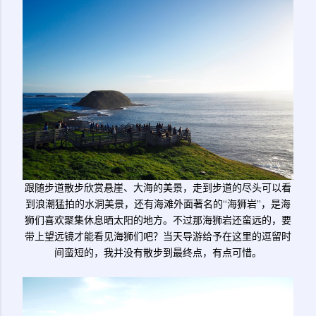
跟随步道散步欣赏悬崖、大海的美景，走到步道的尽头可以看
到浪潮猛拍的水洞美景，还有海滩外面著名的“海狮岩”，是海
狮们喜欢聚集休息晒太阳的地方。不过那海狮岩还蛮远的，要
带上望远镜才能看见海狮们吧？当天导游给予在这里的逗留时
间蛮短的，我并没有散步到最终点，有点可惜。