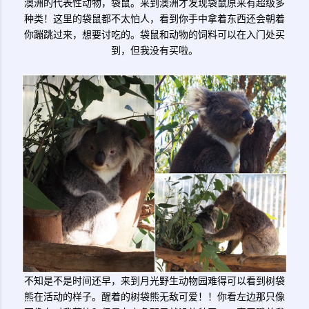
澳洲的代表性动物，袋鼠。来到澳洲才发现袋鼠原来有超级多
种类！这里的袋鼠都不太怕人，看到你手中拿着东西还会朝着
你蹦跳过来，想要讨吃的。袋鼠和动物的饲料可以在入门处买
到，但我没有买啦。
不知是不是时间还早，来到月光野生动物园难得可以看到树袋
熊在活动的样子。醒着的树袋熊无敌可爱！！你看左边那只像