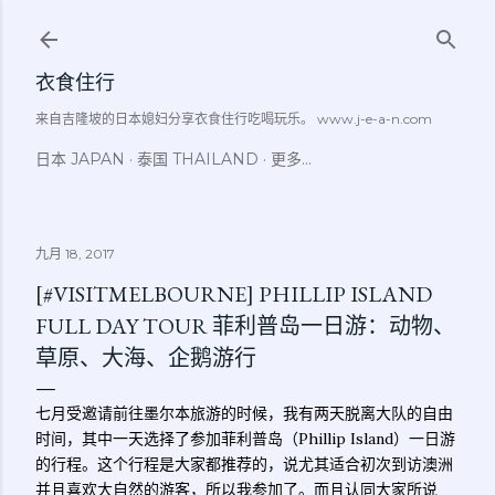
跳至主要内容
衣食住行
来自吉隆坡的日本媳妇分享衣食住行吃喝玩乐。 www.j-e-a-n.com
日本 JAPAN
泰国 THAILAND
更多…
九月 18, 2017
[#VISITMELBOURNE] PHILLIP ISLAND
FULL DAY TOUR 菲利普岛一日游：动物、
草原、大海、企鹅游行
七月受邀请前往墨尔本旅游的时候，我有两天脱离大队的自由
时间，其中一天选择了参加菲利普岛（Phillip Island）一日游
的行程。这个行程是大家都推荐的，说尤其适合初次到访澳洲
并且喜欢大自然的游客，所以我参加了。而且认同大家所说