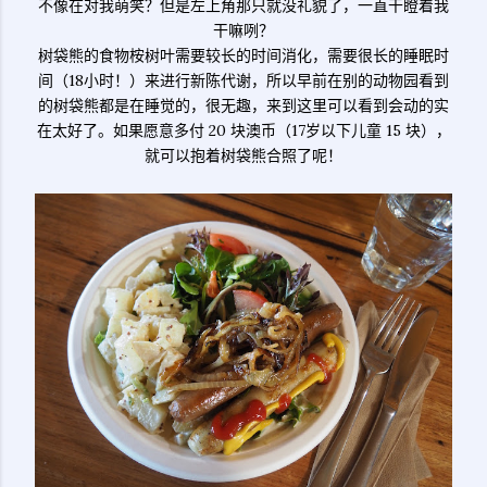
不像在对我萌笑？但是左上角那只就没礼貌了，一直干瞪着我
干嘛咧？
树袋熊的食物桉树叶需要较长的时间消化，需要很长的睡眠时
间（18小时！）来进行新陈代谢，所以早前在别的动物园看到
的树袋熊都是在睡觉的，很无趣，来到这里可以看到会动的实
在太好了。如果愿意多付 20 块澳币（17岁以下儿童 15 块），
就可以抱着树袋熊合照了呢！