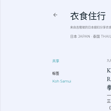
衣食住行
来自吉隆坡的日本媳妇分享衣食住行吃
日本 JAPAN
泰国 THAI
共享
九月
K
标签
Koh Samui
三
（