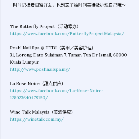
时时记挂着闺蜜好友，也别忘了抽时间善待及护理自己哦～
The Butterfly Project（活动筹办）
https://www.facebook.com/ButterflyProjectMalaysia/
Posh! Nail Spa @ TTDI（美甲／美容护理）
31, Lorong Dato Sulaiman 7, Taman Tun Dr Ismail, 60000
Kuala Lumpur.
http://www.poshnailspa.my/
La Rose Noire（甜点供应）
https://www.facebook.com/La-Rose-Noire-
128923640478150/
Wine Talk Malaysia（美酒供应）
https://winetalk.com.my/