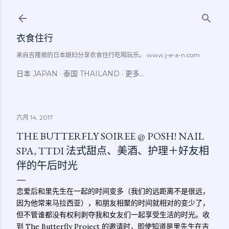
跳至主要内容
衣食住行
来自吉隆坡的日本媳妇分享衣食住行吃喝玩乐。 www.j-e-a-n.com
日本 JAPAN
泰国 THAILAND
更多…
六月 14, 2017
THE BUTTERFLY SOIREE @ POSH! NAIL
SPA, TTDI 法式甜点、美酒、护理＋好友相
伴的午后时光
恋爱后和里先生在一起的时间变多（我们的远距离不是很远，
因为他常来马拉西亚），和朋友相聚的时间就相对的变少了，
但不管谁都没有权利剥夺我和女友们一起享受生活的时光。收
到 The Butterfly Project 的邀请时，即使知道是里先生在吉