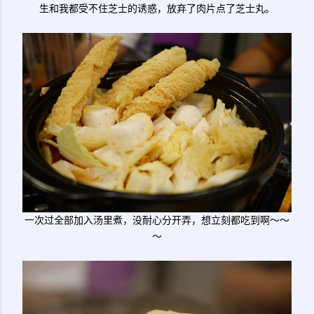
生和我都受不住芝士的诱惑，放弃了肉片点了芝士丸。
一次过全部加入汤里煮，没耐心分开弄，想立刻都吃到啊～～
～