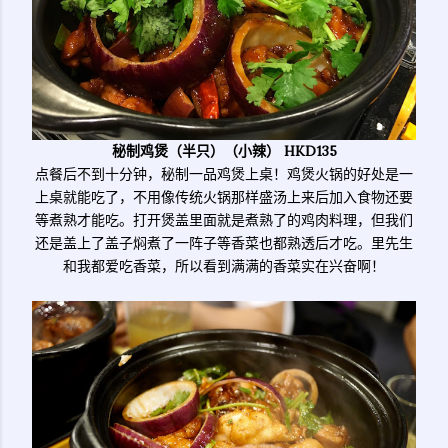
秘制鸡煲（半只）（小辣） HKD135
点餐后不到十分钟，秘制一品鸡煲上桌！鸡煲火锅的好处是一
上桌就能吃了，不用像传统火锅那样盛汤上来后加入食物还要
等煮熟才能吃。打开煲盖里面就是煮熟了的鸡肉料理，但我们
还是盖上了盖子焖煮了一阵子等香菜也都熟透后才吃。里先生
和我都爱吃香菜，所以看到满满的香菜实在兴奋啊！