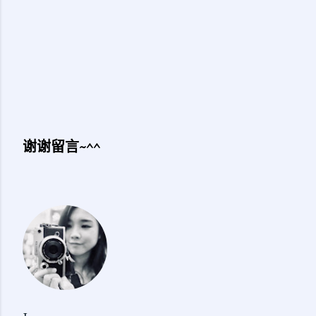
谢谢留言~^^
发
表
评
论