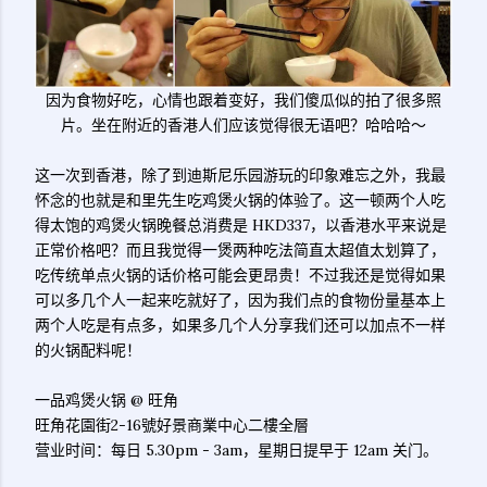
因为食物好吃，心情也跟着变好，我们傻瓜似的拍了很多照
片。坐在附近的香港人们应该觉得很无语吧？哈哈哈～
这一次到香港，除了到迪斯尼乐园游玩的印象难忘之外，我最
怀念的也就是和里先生吃鸡煲火锅的体验了。这一顿两个人吃
得太饱的鸡煲火锅晚餐总消费是 HKD337，以香港水平来说是
正常价格吧？而且我觉得一煲两种吃法简直太超值太划算了，
吃传统单点火锅的话价格可能会更昂贵！不过我还是觉得如果
可以多几个人一起来吃就好了，因为我们点的食物份量基本上
两个人吃是有点多，如果多几个人分享我们还可以加点不一样
的火锅配料呢！
一品鸡煲火锅 @ 旺角
旺角花園街2-16號好景商業中心二樓全層
营业时间：每日 5.30pm - 3am，星期日提早于 12am 关门。