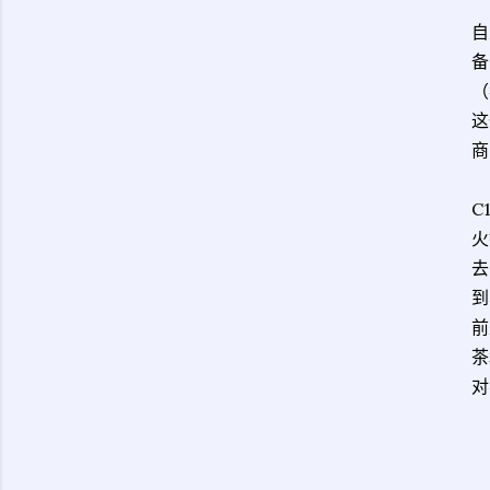
自
备
（
这
商
C
火
去
到
前
茶
对