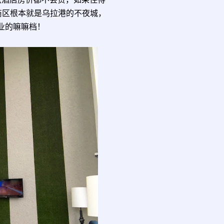
商区根本就是乌拉港的不夜城，
营业的嘛嘛档！