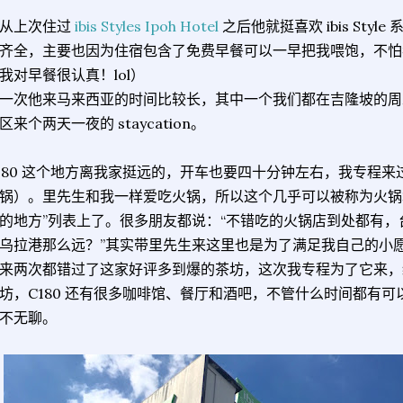
从上次住过
ibis Styles Ipoh Hotel
之后他就挺喜欢 ibis Sty
齐全，主要也因为住宿包含了免费早餐可以一早把我喂饱，不怕
我对早餐很认真！lol）
一次他来马来西亚的时间比较长，其中一个我们都在吉隆坡的周末
区来个两天一夜的 staycation。
180 这个地方离我家挺远的，开车也要四十分钟左右，我专程
锅）。里先生和我一样爱吃火锅，所以这个几乎可以被称为火锅城的
的地方”列表上了。很多朋友都说：“不错吃的火锅店到处都有
乌拉港那么远？”其实带里先生来这里也是为了满足我自己的小
来两次都错过了这家好评多到爆的茶坊，这次我专程为了它来，
坊，C180 还有很多咖啡馆、餐厅和酒吧，不管什么时间都有
不无聊。