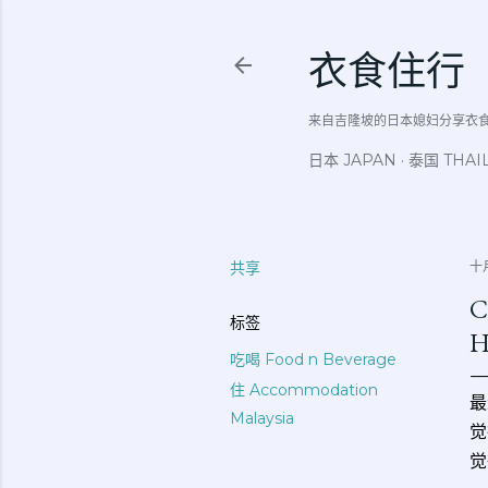
衣食住行
来自吉隆坡的日本媳妇分享衣食住行吃
日本 JAPAN
泰国 THAI
共享
十月
C
标签
H
吃喝 Food n Beverage
住 Accommodation
最
Malaysia
觉
觉