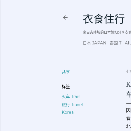
衣食住行
来自吉隆坡的日本媳妇分享衣食住行吃
日本 JAPAN
泰国 THAI
共享
七月
K
标签
火车 Train
旅行 Travel
因
Korea
看
北