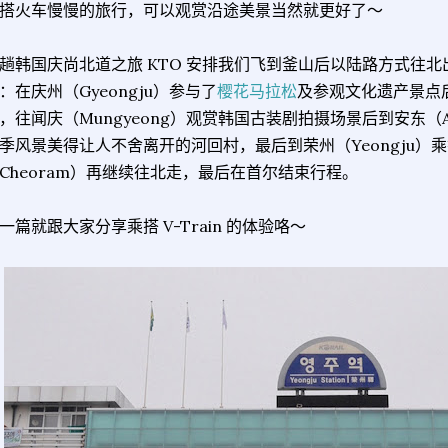
搭火车慢慢的旅行，可以观赏沿途美景当然就更好了～
趟韩国庆尚北道之旅 KTO 安排我们飞到釜山后以陆路方式往
：在庆州（Gyeongju）参与了
樱花马拉松
及参观文化遗产景点后
，往闻庆（Mungyeong）观赏韩国古装剧拍摄场景后到安东（
季风景美得让人不舍离开的河回村，最后到荣州（Yeongju）乘搭 V
Cheoram）再继续往北走，最后在首尔结束行程。
一篇就跟大家分享乘搭 V-Train 的体验咯～