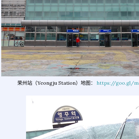
荣州站（Yeongju Station）地图：
https://goo.gl/