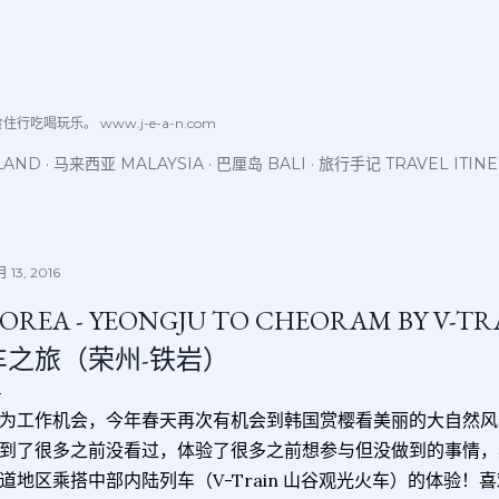
跳至主要内容
喝玩乐。 www.j-e-a-n.com
LAND
马来西亚 MALAYSIA
巴厘岛 BALI
旅行手记 TRAVEL ITIN
 13, 2016
OREA - YEONGJU TO CHEORAM BY 
车之旅（荣州-铁岩）
为工作机会，今年春天再次有机会到韩国赏樱看美丽的大自然风
到了很多之前没看过，体验了很多之前想参与但没做到的事情，
道地区乘搭中部内陆列车（V-Train 山谷观光火车）的体验