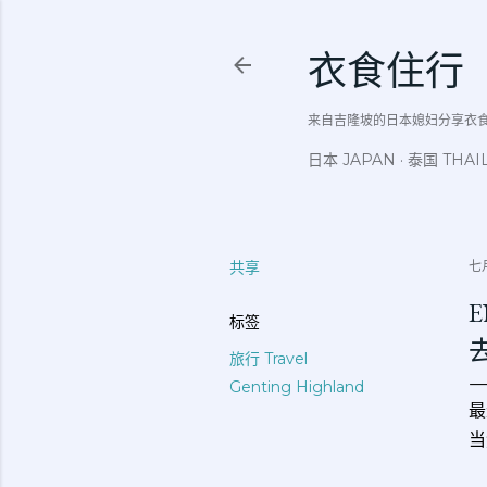
衣食住行
来自吉隆坡的日本媳妇分享衣食住行吃
日本 JAPAN
泰国 THAI
共享
七月
E
标签
旅行 Travel
Genting Highland
最
当