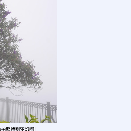
的拍照特别梦幻啊！