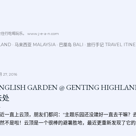
跳至主要内容
喝玩乐。 www.j-e-a-n.com
LAND
马来西亚 MALAYSIA
巴厘岛 BALI
旅行手记 TRAVEL ITIN
 27, 2016
NGLISH GARDEN @ GENTING HIG
去处
近一直上云顶，朋友们都问：“主题乐园还没建好一直去干嘛？去
然不是啦！云顶是一个很棒的避暑胜地，最近更重新发现了它的