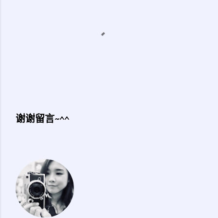
谢谢留言~^^
发
表
评
论