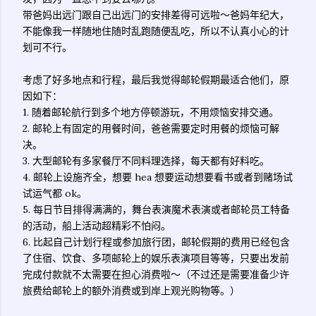
带爸妈出远门跟自己出远门的安排差得可远啦～爸妈年纪大，
不能像我一样随地住随时乱跑随便乱吃，所以不认真小心的计
划可不行。
考虑了好多地点和行程，最后我觉得邮轮假期最适合他们，原
因如下：
1. 随着邮轮航行到多个地方停顿游玩，不用烦恼安排交通。
2. 邮轮上有固定的用餐时间，爸爸需要定时用餐的烦恼可解
决。
3. 大型邮轮有多家餐厅不同料理选择，每天都有好料吃。
4. 邮轮上设施齐全，想要 hea 想要运动想要看书或者到赌场试
试运气都 ok。
5. 每日节目排得满满的，舞台表演魔术表演或者邮轮员工特备
的活动，船上活动超精彩不怕闷。
6. 比起自己计划行程或参加旅行团，邮轮假期的费用已经包含
了住宿、饮食、多项邮轮上的娱乐表演项目等等，只要出发前
完成付款就不太需要在担心消费啦～（不过还是需要准备少许
旅费给邮轮上的额外消费或到岸上观光购物等。）