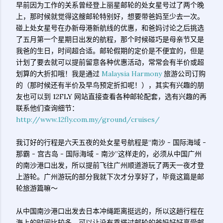
早前因为工作的关系曾经登上丽星邮轮的处女星号过了两个晚
上，那时候就觉得这艘邮轮特别好，想要带爸妈至少去一次。
碰上处女星号在办新母港新航线的优惠，和爸妈讨论之后挑选
了五月第一个星期日出发的航程，那个时候碰巧是母亲节又是
我爸的生日，时间超合适。邮轮假期的定价是不便宜的，但是
计划了要去就可以提前留意各种优惠活动，常常会有半价或超
划算的大折扣哦！我是通过
Malaysia Harmony
旅游公司订购
的（那时候还有半价及早鸟预定折扣呢！），其实有兴趣的朋
友也可以到 12FLY 网站直接查看各种邮轮配套，选有兴趣的再
联系他们查询细节：
http://www.12fly.com.my/ground/cruises/
我订好的行程是六天五夜的处女星号航程是“南沙 - 国际海域 -
那霸 - 宫古岛 - 国际海域 - 南沙”这样走的，必须从中国广州
的南沙港口出发，所以提前飞往广州顺道游玩了两天一夜才登
上游轮。广州游玩的部分我就下次才分享好了，毕竟这篇是邮
轮旅游篇嘛～
从中国南沙港口出发去日本冲绳距离挺远的，所以这趟行程在
海上的时间比较多，可以让没有乘搭过邮轮的爸妈好好享受邮