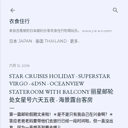
跳至主要内容
衣食住行
来自吉隆坡的日本媳妇分享衣食住行吃喝玩乐。 www.j-e-a-n.com
日本 JAPAN
泰国 THAILAND
更多…
六月 12, 2016
STAR CRUISES HOLIDAY - SUPERSTAR
VIRGO - 6D5N - OCEANVIEW
STATEROOM WITH BALCONY 丽星邮轮
处女星号六天五夜 - 海景露台客房
第一篇邮轮假期文来啦！＊是不是只有我自己在兴奋啊？＊
答应老爸老妈要带他们去旅行已经一段时间啦，但一直没出
发，因为一直想不到要去哪儿。