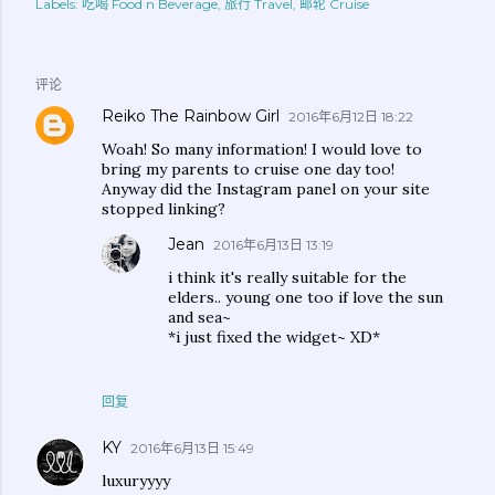
Labels:
吃喝 Food n Beverage
旅行 Travel
邮轮 Cruise
评论
Reiko The Rainbow Girl
2016年6月12日 18:22
Woah! So many information! I would love to
bring my parents to cruise one day too!
Anyway did the Instagram panel on your site
stopped linking?
Jean
2016年6月13日 13:19
i think it's really suitable for the
elders.. young one too if love the sun
and sea~
*i just fixed the widget~ XD*
回复
KY
2016年6月13日 15:49
luxuryyyy