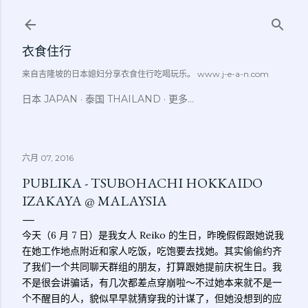
跳至主要内容
衣食住行
来自吉隆坡的日本媳妇分享衣食住行吃喝玩乐。 www.j-e-a-n.com
日本 JAPAN
泰国 THAILAND
更多…
六月 07, 2016
PUBLIKA - TSUBOHACHI HOKKAIDO
IZAKAYA @ MALAYSIA
今天（6 月 7 日）是我女人 Reiko 的生日，昨晚假假跟她说我
在她工作地点附近和家人吃饭，吃饱要去找她。其实偷偷约齐
了我们一个共同聊天群组的朋友，打算跟她提前庆祝生日。我
不是很会讲骗话，有几次都差点穿崩啦～不过她本来就不是一
个不醒目的人，貌似早早就猜穿我的计谋了，但她没想到的应