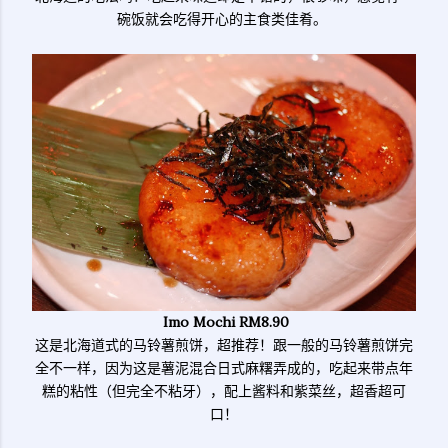
碗饭就会吃得开心的主食类佳肴。
Imo Mochi RM8.90
这是北海道式的马铃薯煎饼，超推荐！跟一般的马铃薯煎饼完
全不一样，因为这是薯泥混合日式麻糬弄成的，吃起来带点年
糕的粘性（但完全不粘牙），配上酱料和紫菜丝，超香超可
口！