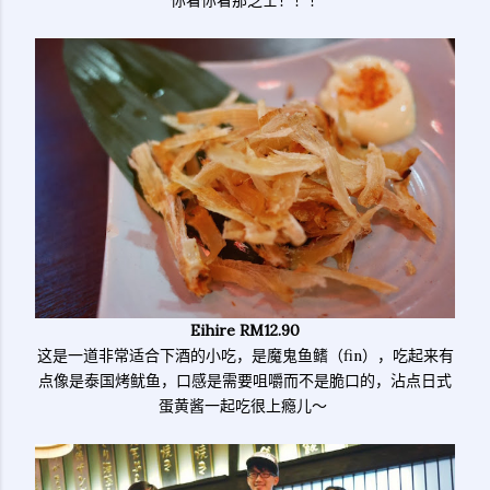
Eihire RM12.90
这是一道非常适合下酒的小吃，是魔鬼鱼鳍（fin），吃起来有
点像是泰国烤鱿鱼，口感是需要咀嚼而不是脆口的，沾点日式
蛋黄酱一起吃很上瘾儿～