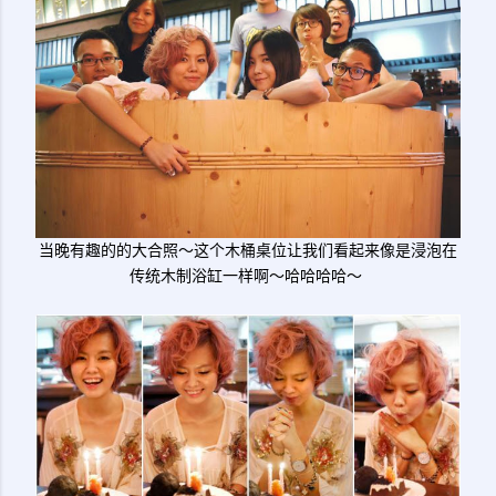
当晚有趣的的大合照～这个木桶桌位让我们看起来像是浸泡在
传统木制浴缸一样啊～哈哈哈哈～