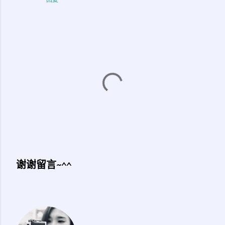
谢谢留言~^^
发
表
评
论