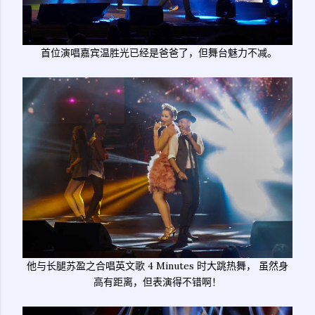
首位演唱嘉宾温胜光已经是爸爸了，但舞台魅力不减。
他与长腿苏盈之合唱英文歌 4 Minutes 时大跳热舞， 虽然身
高有距离，但表演得不错啊！