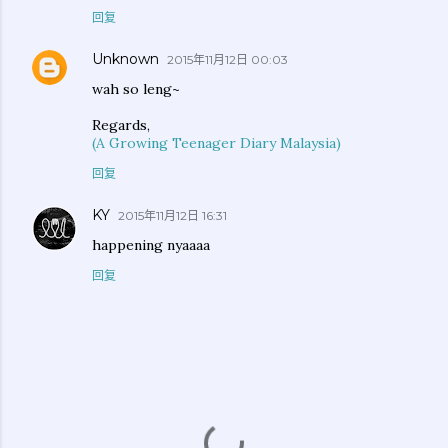
回复
Unknown
2015年11月12日 00:03
wah so leng~
Regards,
(A Growing Teenager Diary Malaysia)
回复
KY
2015年11月12日 16:31
happening nyaaaa
回复