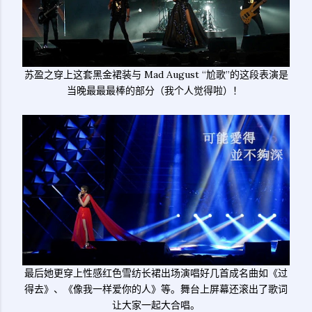
苏盈之穿上这套黑金裙装与 Mad August “尬歌”的这段表演是
当晚最最最棒的部分（我个人觉得啦）！
最后她更穿上性感红色雪纺长裙出场演唱好几首成名曲如《过
得去》、《像我一样爱你的人》等。舞台上屏幕还滚出了歌词
让大家一起大合唱。