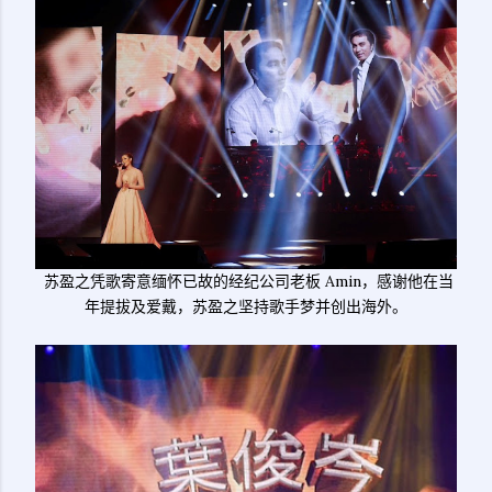
苏盈之凭歌寄意缅怀已故的经纪公司老板 Amin，感谢他在当
年提拔及爱戴，苏盈之坚持歌手梦并创出海外。