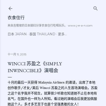
跳至主要内容
衣食住行
来自吉隆坡的日本媳妇分享衣食住行吃喝玩乐。 www.j-e-a-n.com
日本 JAPAN
泰国 THAILAND
更多…
十一月 11, 2015
WINCCI 苏盈之《SIMPLY
INWINCCIBLE》演唱会
十月的最后一天获得 Malaysia Airlines 的邀请，出席了本地
创作歌手/才女/美后 Wincci 苏盈之的人生首场演唱会。苏盈
之这个名字我并不陌生，就算很少听歌也知道她不止在本地有
名气，在国外也一样为人所知。看过她的演唱会后我更加佩服
她这个人，多才多艺至于也是个坚强勇敢的女人！