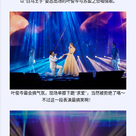
以“白马王子”姿态出场的叶俊岑与苏盈之合唱情歌。
叶俊岑最会搞气氛，现场单膝下跪“求爱”，当然被拒绝了咯～
不过这一段表演最搞笑啊！